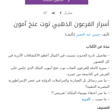
اشتر
شارك
Link
Twitter
Facebook
أسرار الفرعون الذهبي توت عنخ آمون
تأليف
حسين عبد البصير
(تأليف)
نبذة عن الكتاب
– تفاصيل نادرة الحدوث تسببت في اكتمال أعظم الاكتشافات الأثرية في
كل العصور.
– سيرة كاملة للفرعون الشاب توت عنخ آمون، الملك الذي جلس على
العرش في التاسعة من عمره.
– ما سر رسائل تل العمارنة والمراسلات الدولية في عصر الإمبراطورية
المصرية الذهبية؟
– ما سر اختفاء مومياء الملكة “نفرتيتي”؟
– ما سبب
... المزيد
التصنيف