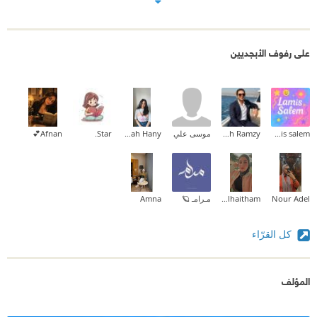
على رفوف الأبجديين
lamis salem
Mina Mamdouh Ramzy
موسى علي
Sarah Hany
Star.
Afnan💕
Nour Adel
Zainab_alhaitham
مـرامـ 🪐
Amna
كل القرّاء
المؤلف