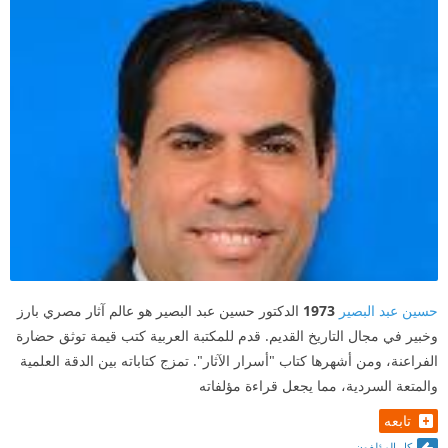
الخارجي ولون بشرته تبقى هويته تحددها أفعاله وأخلاقه لا
شئ آخر
إقتباس أعجبنى:
✨️الصداقة الحقيقية تتجاوز الحدود، وتستحق كل التضحيات
#فنجان_قهوة_وكتاب
حسين عبد البصير
1973
الدكتور حسين عبد البصير هو عالم آثار مصري بارز
وخبير في مجال التاريخ القديم. قدم للمكتبة العربية كتب قيمة توثق حضارة
الفراعنة، ومن أشهرها كتاب "أسرار الآثار". تمزج كتاباته بين الدقة العلمية
والمتعة السردية، مما يجعل قراءة مؤلفاته
تابعه
كل المؤلفون