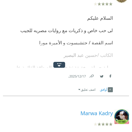
السلام عليكم
لى حب خاص و ذكريات مع روايات مصريه للجيب
اسم القصة / حتشبسوت و الأميرة مورا
الكاتب /حسين عبد البصير
رواية جميلة و خفيفة تشجع على الصداقة القائمة على
.
الحب و الاحترام ترشحها جدا خفيفة و صغيرة
17‏/12‏/2025
Link
Twitter
Facebook
❞ واللحظات الصعبة، هي التي تصنع الذكريات الجميلة،
أوافق
اضف تعليق
وأن الأصدقاء الحقيقيين هم أولئك الذين يقفون بجانبنا في
أصعب الأوقات وأجملها. ❝
Marwa Kadry
#أبجد