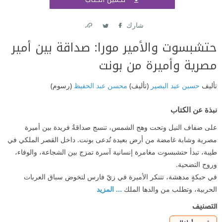
اشتر
شارك
Link
Twitter
Facebook
حتشبسوت والأمير مورا: صداقة بين أمير
مصرية وأميرة من بونت
تأليف
حسين عبد البصير
(تأليف)
محسن عبد الحفيظ
(رسوم)
نبذة عن الكتاب
على ضفاف النيل وتحت وهج الشمس، تنسج صداقةٌ فريدة بين أميرة
مصرية وشابة غامضة من أرض بعيدة تُدعى بونت. داخل القصر الملكي في
طيبة، تبدأ حتشبسوت مغامرة إنسانية آسرة تمزج بين الشجاعة، والوفاء،
وروح التضحية.
في حبكةٍ مدهشة، تتنكر الأميرة في زيّ فارس لتخوض سباق العربات
الحربية، وتطلب من والدها الملك
... المزيد
التصنيف