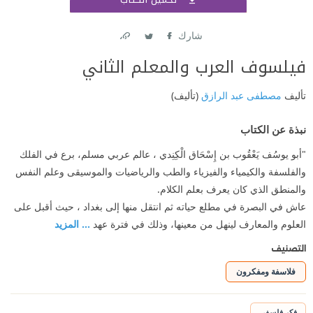
اشتر
شارك
Link
Twitter
Facebook
فيلسوف العرب والمعلم الثاني
تأليف
مصطفى عبد الرازق
(تأليف)
نبذة عن الكتاب
"أبو يوسُف يَعْقُوب بن إِسْحَاق الْكِنِدي ، عالم عربي مسلم، برع في الفلك
والفلسفة والكيمياء والفيزياء والطب والرياضيات والموسيقى وعلم النفس
والمنطق الذي كان يعرف بعلم الكلام.
عاش في البصرة في مطلع حياته ثم انتقل منها إلى بغداد ، حيث أقبل على
العلوم والمعارف لينهل من معينها، وذلك في فترة عهد
... المزيد
التصنيف
فلاسفة ومفكرون
فكر فلسفي