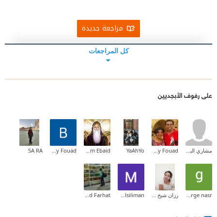
مراجعة جديدة
كل المراجعات
على رفوف الأبجديين
مشاري البدري
Magdy Fouad
YaAhYo
Bassem Ebaid
Bichoy Fouad
SA RA
george nasr
رزان شيخ حسن
Mamduh Alsiliman
Ahmed Farhat