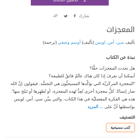
اشتر
شارك
Link
Twitter
Facebook
المعجزات
تأليف
سي. أس. لويس
(تأليف)
أوسم وصفي
(ترجمة)
نبذة عن الكتاب
هل تحدث المعجزات حقًّا؟
أيمكننا أن نعرفَ إذا كان هناك عالَمٌ فائقٌ للطبيعة؟
‘‘المعجزة المركَزيَّة التي يؤكِّدها المسيحيُّون هي التجسُّد. فيقولون إنَّ الله
صار إنسانًا. كلُّ معجزة أخرى تُعِدُّ لهذه المعجزة، أو تُظهِرها أو تَنتُج منها’’.
هذه هي الفكرة المفصليَّة في هذا الكتاب، والتي يبيِّن سي. أس. لويس
بواسطتها أنَّ على
... المزيد
التصنيف
كتب مسيحية