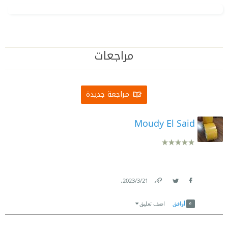
مراجعات
مراجعة جديدة
Moudy El Said
.
21‏/3‏/2023
Link
Twitter
Facebook
أوافق
اضف تعليق