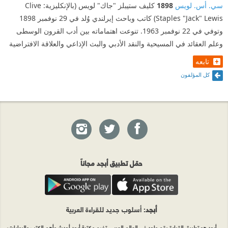
سي. أس. لويس
1898
كليف ستيبلز "جاك" لويس (بالإنكليزية: Clive
Staples "Jack" Lewis) كاتب وباحث إيرلندي وُلد في 29 نوفمبر 1898
وتوفي في 22 نوفمبر 1963. تنوعت اهتماماته بين أدب القرون الوسطى
وعلم العقائد في المسيحية والنقد الأدبي والبث الإذاعي والعلاقة الافتراضية
تابعه
كل المؤلفون
حمّل تطبيق أبجد مجاناً
أبجد
: أسلوب جديد للقراءة العربية
أبجد هو تطبيق القراءة رقم واحد في العالم العربي. تضم مكتبة أبجد أحدث وأهم الكتب والروايات،