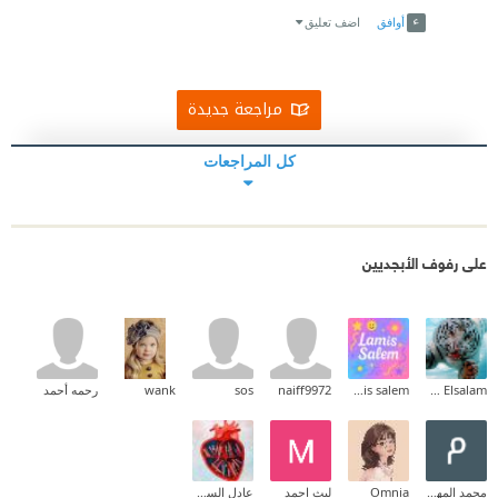
أوافق
اضف تعليق
مراجعة جديدة
كل المراجعات
على رفوف الأبجديين
Ehab Mohammed Abd Elsalam
lamis salem
naiff9972
sos
wank
رحمه أحمد
محمد المهدي
Omnia
ليث احمد
عادل السومري