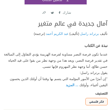
اشتر
شارك
Link
Twitter
Facebook
آمال جديدة في عالم متغير
تأليف
برتراند راسل
(تأليف)
عبد الكريم أحمد
(ترجمة)
نبذة عن الكتاب
عندما تكون فرصة النصر مساوية لفرصة الهزيمة يؤدي التفاؤل إلى المبالغة
في تقدير فرصة النصر، ويعد هذا من وجهة نظر من بقوا على قيد الحياة
حسن طالع، أما وجهة نظر المهزوم فإنها تنسى.
يقول برتراند راسل:
"إن أمرًا من الأمور المؤلمة التي يتسم بها وقتنا أن أولئك الذين يحسون
اليقين أغبياء، وأولئك
... المزيد
التصنيف
فكر فلسفي