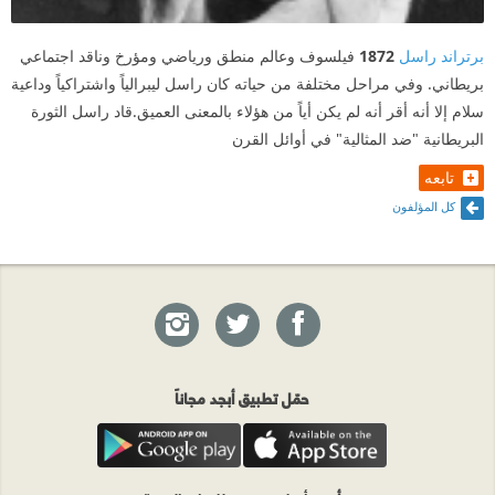
برتراند راسل
1872
فيلسوف وعالم منطق ورياضي ومؤرخ وناقد اجتماعي
بريطاني. وفي مراحل مختلفة من حياته كان راسل ليبرالياً واشتراكياً وداعية
سلام إلا أنه أقر أنه لم يكن أياً من هؤلاء بالمعنى العميق.قاد راسل الثورة
البريطانية "ضد المثالية" في أوائل القرن
تابعه
كل المؤلفون
حمّل تطبيق أبجد مجاناً