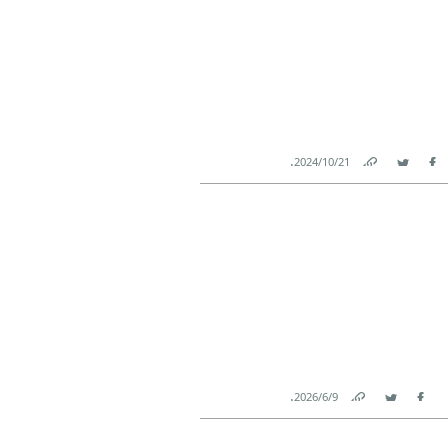
.
21‏/10‏/2024
Link
Twitter
Facebook
.
9‏/6‏/2026
Link
Twitter
Facebook