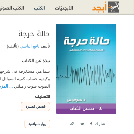
الأبجديّات
الكتب
الكتب الصوت
حالة حرجة
تأليف
نافع الياسي
(تأليف)
نبذة عن الكتاب
بينما هي مستغرقة فى شرحها ك
وكيفية حساب كمية السوائل الت
الصوت صوت زميلتي
... المزي
التصنيف
قصص قصيرة
تحميل الكتاب
اشترك الآن
شارك
روايات واقعية
Link
Twitter
Facebook