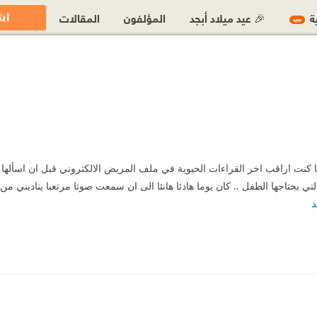
اش
ية
🎉 عيد ميلاد أبجد
المؤلفون
المقالات
جديد
نت اراقب اخر القراءات الحيوية في ملف المريض الالكتروني قبل ان اسألها ب
ي يحتاجها الطفل .. كان يوما هادئا هانئا الى ان سمعت صوتا مرتعبا يناديني من
د