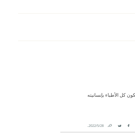
ن كل الأطباء بإنسانيته
.
28‏/5‏/2022
Link
Twitter
Facebook