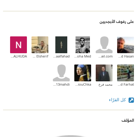
على رفوف الأبجديين
Noor ALHUDA Noor ALHUDA
Mohamed Elsherif
Asmaalfahad
Moha Med
achouaib.2013@gmail.com
Ahmad Hasan
Ahmed Farhat
محمد فرخ
RadiouChka
Ali2013mahdi
كل القرّاء
المؤلف