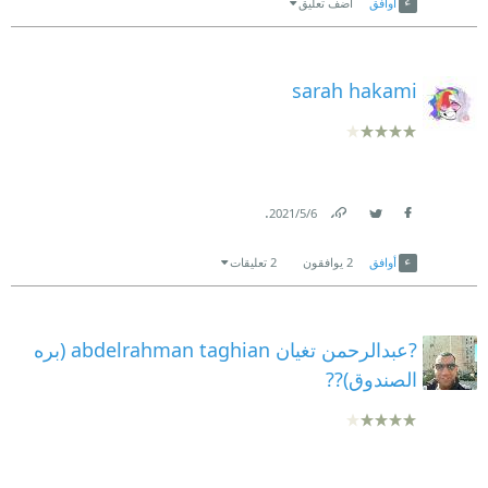
أوافق
اضف تعليق
sarah hakami
.
6‏/5‏/2021
Link
Twitter
Facebook
أوافق
2
يوافقون
2 تعليقات
?عبدالرحمن تغيان abdelrahman taghian (بره
الصندوق)??