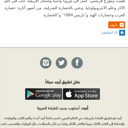
طبيب ومؤرخ فرنسي، عمل في أوروبا وآسيا وشمال أفريقيا، كتب في علم
الآثار وعلم الانثروبولوجيا، وعني بالحضارة الشرقية. من أشهر آثاره: حضارة
العرب وحضارات الهند و"باريس 1884" و"الحضارة
تابعه
كل المؤلفون
حمّل تطبيق أبجد مجاناً
أبجد
: أسلوب جديد للقراءة العربية
أبجد هو تطبيق القراءة رقم واحد في العالم العربي. تضم مكتبة أبجد أحدث وأهم الكتب والروايات،
بالإضافة إلى الكتب الأكثر مبيعاً والكتب الأكثر رواجاً من شتّى المجالات، مثل الروايات والقصص، كتب