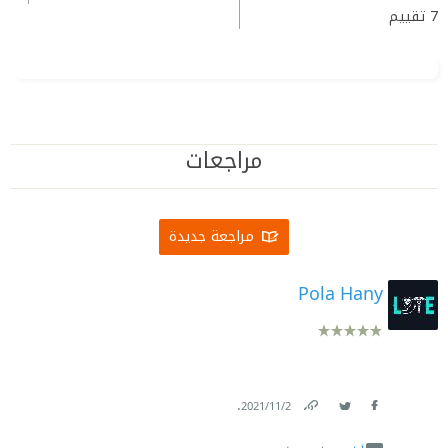
7
تقييم
مراجعات
مراجعة جديدة
Pola Hany
.
2‏/11‏/2021
Link
Twitter
Facebook