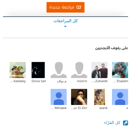
مراجعة جديدة
كل المراجعات
على رفوف الأبجديين
Ehab Mohammed Abd Elsalam
Mohammad Al-Zubaide
nissrin
م.نواف
Dona San
Ahmad Sedky EL-badawy
HawkEye Mihawk
Nour El-Din
wank
x
كل القرّاء