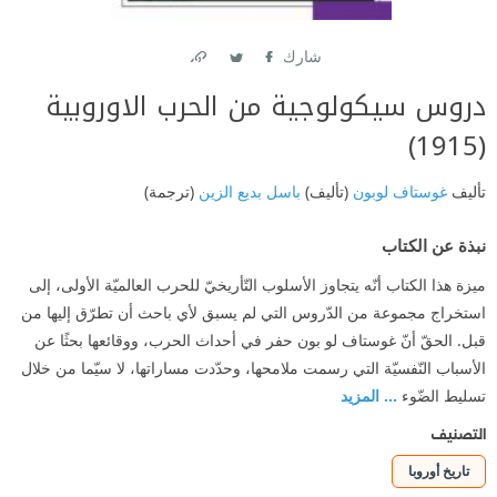
شارك
Link
Twitter
Facebook
دروس سيكولوجية من الحرب الاوروبية
(1915)
تأليف
غوستاف لوبون
(تأليف)
باسل بديع الزين
(ترجمة)
نبذة عن الكتاب
ميزة هذا الكتاب أنّه يتجاوز الأسلوب التّأريخيّ للحرب العالميّة الأولى، إلى
استخراج مجموعة من الدّروس التي لم يسبق لأي باحث أن تطرّق إليها من
قبل. الحقّ أنّ غوستاف لو بون حفر في أحداث الحرب، ووقائعها بحثًا عن
الأسباب النّفسيّة التي رسمت ملامحها، وحدّدت مساراتها، لا سيّما من خلال
تسليط الضّوء
... المزيد
التصنيف
تاريخ أوروبا