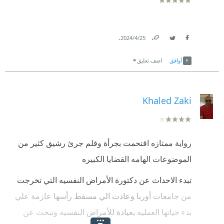
.
25‏/4‏/2024
Link
Twitter
Facebook
أوافق
اضف تعليق
Khaled Zaki
رواية ممتازه اقتحمت بجرأة وقلم جرئ رشيق كثير من
الموضوعات الهامه القضايا الكبيره
تبدء الاحداث عن دكتورة الأمراض النفسيه التي تخرجت
من جامعات أوربا وعادت الي مسقط رأسها عازمة علي
بدء حياتها العمليه بعيادة للأمراض النفسيه وتبحث عن