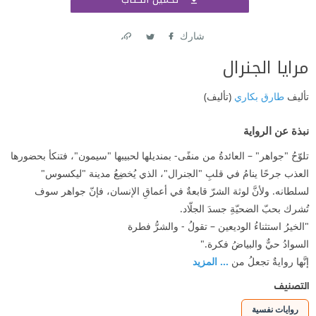
اشتر
شارك
Link
Twitter
Facebook
مرايا الجنرال
تأليف
طارق بكاري
(تأليف)
نبذة عن الرواية
تلوّحُ "جواهر" – العائدةُ من منفًى- بمنديلها لحبيبها "سيمون"، فتنكأ بحضورها
العذب جرحًا ينامُ في قلبِ "الجنرال"، الذي يُخضِعُ مدينة "ليكسوس"
لسلطانه. ولأنَّ لوثة الشرّ قابعةٌ في أعماقِ الإنسان، فإنّ جواهر سوف
تُشرك بحبّ الضحيّةِ جسدَ الجلّاد.
"الخيرُ استثناءُ الوديعين – تقولُ - والشرُّ فطرة
السوادُ حيٌّ والبياضُ فكرة."
إنَّها روايةٌ تجعلُ من
... المزيد
التصنيف
روايات نفسية