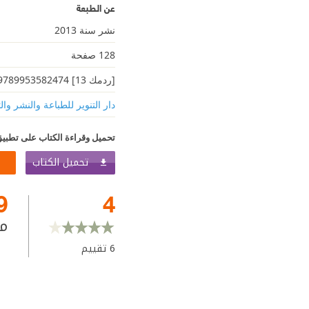
عن الطبعة
نشر سنة 2013
128 صفحة
[ردمك 13] 9789953582474
دار التنوير للطباعة والنشر وال
تحميل وقراءة الكتاب على تطبيق
تحميل الكتاب
9
4
م
6
تقييم