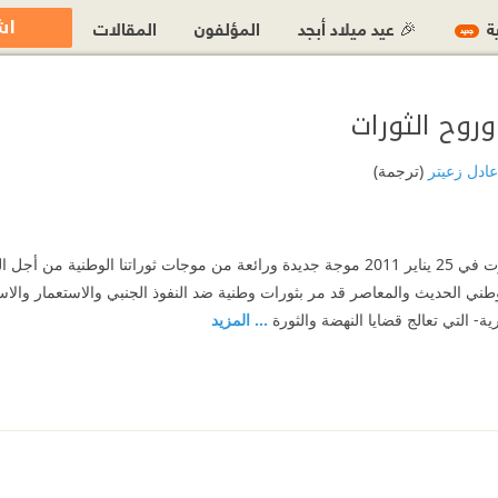
اش
ية
🎉 عيد ميلاد أبجد
المؤلفون
المقالات
جديد
وروح الثورات
عادل زعيتر
(ترجمة)
تعد الثورة المصرية التي تفجرت في 25 يناير 2011 موجة جديدة ورائعة من موجات ثوراتنا الو
لوطني الحديث والمعاصر قد مر بثورات وطنية ضد النفوذ الجنبي والاستعمار والاستغ
ة- التي تعالج قضايا النهضة والثورة
... المزيد