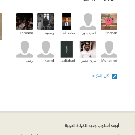
Tarek Shehab
السيد بدير
محمد الحمزاوى
وسمية
Maria Ibrahim
Mohamed
مازن جعفر
Asmaalfahad
kamel
رهف
كل القرّاء
أبجد
: أسلوب جديد للقراءة العربية