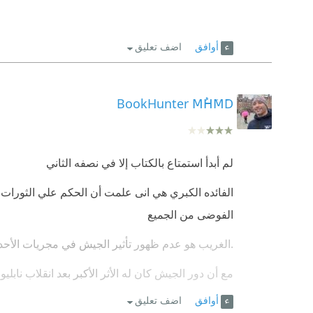
أوافق
اضف تعليق
BookHunter MُHَMَD
لم أبدأ استمتاع بالكتاب إلا في نصفه الثاني
الفائده الكبري هي انى علمت أن الحكم علي الثورات لا ي
الفوضى من الجميع
.الغريب هو عدم ظهور تأثير الجيش في مجريات الأحد
مع أن دور الجيش كان له الأثر الأكبر بعد انقلاب نابلي
أوافق
اضف تعليق