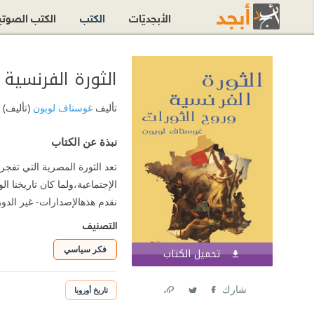
الأبجديّات
الكتب
الكتب الصوت
الثورة الفرنسية 
تأليف
غوستاف لوبون
(تأليف)
نبذة عن الكتاب
الإجتماعية،ولما كان تاريخنا ا
نقدم هذهالإصدارات- غير الدوري
التصنيف
فكر سياسي
تحميل الكتاب
اشترك الآن
شارك
تاريخ أوروبا
Link
Twitter
Facebook