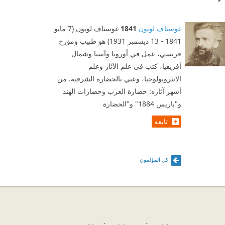
غوستاف لوبون
1841
غوستاف لوبون (7 مايو
1841 - 13 ديسمبر 1931) هو طبيب ومؤرخ
فرنسي، عمل في أوروبا وآسيا وشمال
أفريقيا، كتب في علم الآثار وعلم
الانثروبولوجيا، وعني بالحضارة الشرقية. من
أشهر آثاره: حضارة العرب وحضارات الهند
و"باريس 1884" و"الحضارة
تابعه
كل المؤلفون