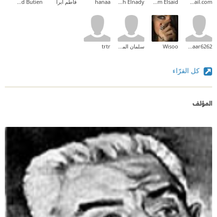
Suzan.shan84@gmail.com
Mariam Elsaid
Mohamed Moh Elnady
hanaa
فاطم ابرا
Abod Butien
Lmaaar6262
Wisoo
سلمان المطيري
trtr
كل القرّاء
المؤلف