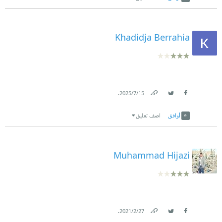
Khadidja Berrahia
.
15‏/7‏/2025
Link
Twitter
Facebook
أوافق
اضف تعليق
Muhammad Hijazi
.
27‏/2‏/2021