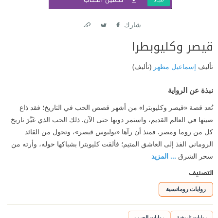
شارك
Link
Twitter
Facebook
قيصر وكليوبطرا
تأليف
إسماعيل مظهر
(تأليف)
نبذة عن الرواية
تُعد قصة «قيصر وكليوبترا» من أشهر قصص الحب في التاريخ؛ فقد ذاع
صيتها في العالم القديم، واستمر دويها حتى الآن. ذلك الحب الذي غَيَّرَ تاريخ
كل من روما ومصر. فمنذ أن رآها «يوليوس قيصر»، وتحول من القائد
الروماني الفذ إلى العاشق المتيم؛ فألقت كليوبترا بشباكها حوله، وأرته من
سحر الشرق
... المزيد
التصنيف
روايات رومانسية
روايات تاريخية
روايات الحرب