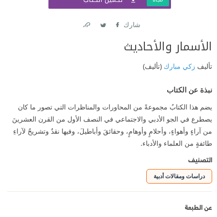
شارك
Link
Twitter
Facebook
الأسمار والأحاديث
تأليف
زكي مبارك
(تأليف)
نبذة عن الكتاب
يضم هذا الكتابُ مجموعةً من المحاورات والمناظرات التي تصور ما كان
يصطرع في الجو الأدبي والاجتماعي في النصف الأول من القرن العشرينَ
من آراءٍ وأهواءٍ، وأحلامٍ وأوهامٍ، وحقائقَ وأباطيلَ، وفيها نقدٌ وتشريحٌ لآراءِ
طائفةٍ من العلماء والأدباء.
التصنيف
دراسات ومقالات أدبية
عن الطبعة