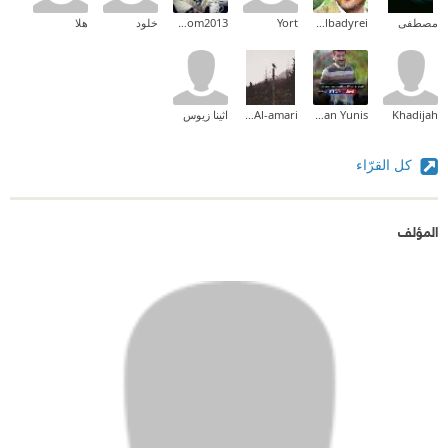
مصطفى
Moaaid Albadyrei
Yort
hlloom2013
خلود
هلا
Khadijah
Soran Yunis
Bedoor Al-amari
اثينا زيوس
كل القرّاء
المؤلف