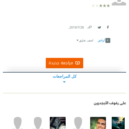
.
28‏/7‏/2019
Link
Twitter
Facebook
أوافق
اضف تعليق
مراجعة جديدة
كل المراجعات
على رفوف الأبجديين