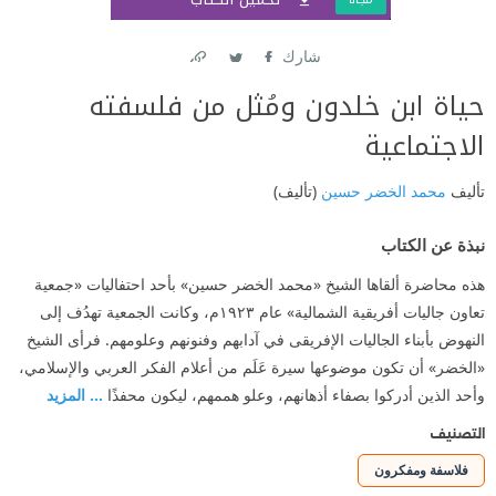
شارك
Link
Twitter
Facebook
حياة ابن خلدون ومُثل من فلسفته
الاجتماعية
تأليف
محمد الخضر حسين
(تأليف)
نبذة عن الكتاب
هذه محاضرة ألقاها الشيخ «محمد الخضر حسين» بأحد احتفاليات «جمعية
تعاون جاليات أفريقية الشمالية» عام ١٩٢٣م، وكانت الجمعية تهدُف إلى
النهوض بأبناء الجاليات الإفريقى في آدابهم وفنونهم وعلومهم. فرأى الشيخ
«الخضر» أن تكون موضوعها سيرة عَلَم من أعلام الفكر العربي والإسلامي،
وأحد الذين أدركوا بصفاء أذهانهم، وعلو هممهم، ليكون محفذًا
... المزيد
التصنيف
فلاسفة ومفكرون