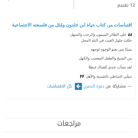
12
تقييم
اقتباسات من كتاب حياة ابن خلدون ومُثل من فلسفته الاجتماعية
على الطائر الميمون والرحب والسهل
حللتَ حلول الغيث في البلد المحل
يمينًا بمن تعنو الوجوه لوجهه
من الشيخ والطفل المعصب والكهل
لقد نشأت عندي للقياك غبطةٌ
تنسِّي اغتباطي بالشبيبة والأهل
مشاركة من
كل الاقتباسات
حمزة البصري
مراجعات