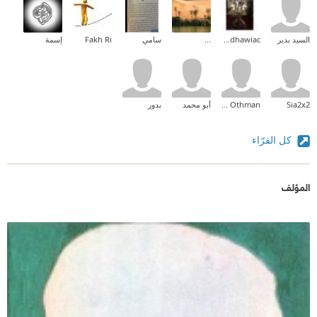
السيد بدير
medhawiac
...
سامي
Fakh Ri
إسمة
Sia2x2
Rawdah Othman
أبو محمد
بدور
كل القرّاء
المؤلف