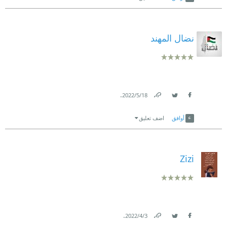
نضال المهند
.
18‏/5‏/2022
Link
Twitter
Facebook
أوافق
اضف تعليق
Zizi
.
3‏/4‏/2022