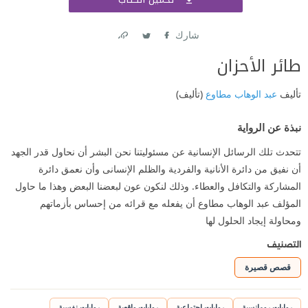
اشتر
شارك
Link
Twitter
Facebook
طائر الأحزان
تأليف
عبد الوهاب مطاوع
(تأليف)
نبذة عن الرواية
تتحدث تلك الرسائل الإنسانية عن مسئوليتنا نحن البشر أن نحاول قدر الجهد
أن نفيق من دائرة الأنانية والفردية والظلم الإنسانى وأن نعمق دائرة
المشاركة والتكافل والعطاء. وذلك لنكون عون لبعضنا البعض وهذا ما حاول
المؤلف عبد الوهاب مطاوع أن يفعله مع قرائه من إحساس بأزماتهم
ومحاولة إيجاد الحلول لها
التصنيف
قصص قصيرة
روايات رومانسية
روايات اجتماعية
روايات واقعية
روايات نفسية