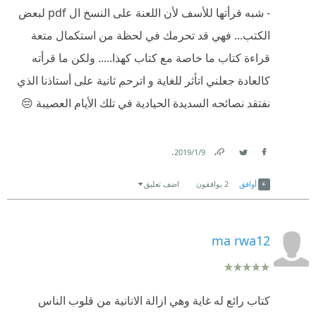
- شبه قرأتها للأسف لأن اللعنة على النسخ ال pdf لبعض
الكتب... فهي قد تحرمك في لحظة من استكمال متعة
قراءة كتاب ما خاصة مع كتاب كهذا..... ولكن ما قرأته
كالعادة جعلني اتأثر للغاية و اترحم ثانية على أستاذنا الذي
نفتقد نصائحه السديدة الحيادية في تلك الأيام العصيبة 😔
.
9‏/1‏/2019
Link
Twitter
Facebook
أوافق
2
يوافقون
اضف تعليق
ma rwa12
كتاب رائع له غاية وهي ازالة الانانية من قلوب الناس