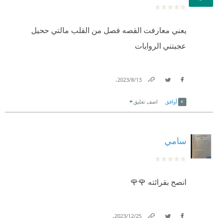
يعني معارفت القصه فصل من القلب مالتي ححيل
عجبتني الروايات
.
13‏/8‏/2023
Link
Twitter
Facebook
أوافق
اضف تعليق
سامي
انصح بقرائته 🌹🌹
.
25‏/12‏/2023