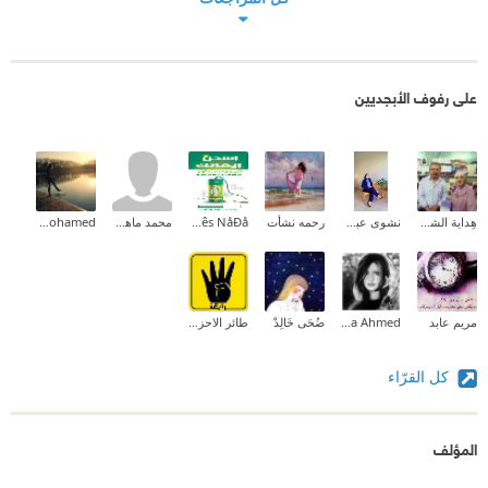
على رفوف الأبجديين
هِداية الشحروري
نشوى عبدالمقصود
رحمه نشأت
Prêñsês NåÐå
محمد ماهر شاهين
Mariam A. Mohamed
مريم عابد
Lekhaa Ahmed
ضُحَى خَالِدْ
طائر الاحزان
كل القرّاء
المؤلف