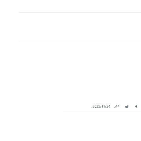
.
24‏/11‏/2025
Link
Twitter
Facebook