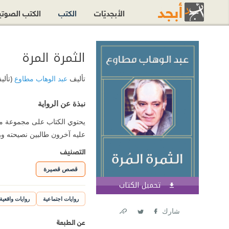
الأبجديّات
الكتب
الكتب الصوت
الثمرة المرة
تأليف
عبد الوهاب مطاوع
(تألي
نبذة عن الرواية
يحتوي الكتاب على مجموعة من
عليه آخرون طالبين نصيحته ورأ
التصنيف
قصص قصيرة
تحميل الكتاب
اشترك الآن
روايات اجتماعية
روايات واقعية
شارك
عن الطبعة
Link
Twitter
Facebook