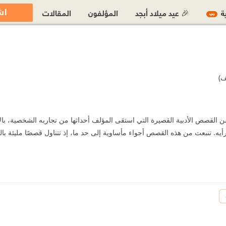
اش
ية
🎉 عيد ميلاد أبجد
المؤلفون
المقالات
جديد
ف)
 القصص الأدبية القصيرة التي استقى المؤلف أحداثها من تجاربه الشخصية، با
يه. تنبعث من هذه القصص أجواء مأساوية إلى حد ما، إذ تتناول قصصًا مليئة بالمش