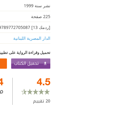
نشر سنة 1999
225 صفحة
[ردمك 13] 9789772705087
الدار المصرية اللبنانية
تحميل وقراءة الرواية على تطبيق
تحميل الكتاب
4
4.5
م
20
تقييم