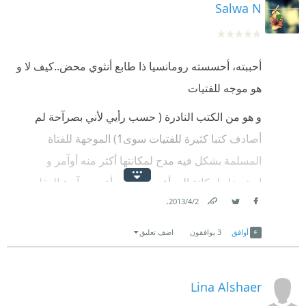
Salwa N
أحببته، أحسسته رومانسيا ذا طابع أنثوي محض..كيف لا و
هو موجه للفتيات
و هو من الكتب النادرة ( حسب رأيي لأني بصرآحة لم
أصادف كتبا كثيرة للفتيات سوى1) الموجهة للفتاة
المسلمة بشكل فيه مدح لمكانتها أكثر منه أوآمر و
استصغار لمكانة المرأة و يرى المرأة من زآوية العقل و
.
2‏/4‏/2013
القدرة و ليس فقط الجمآل
Link
Twitter
Facebook
أوافق
3
يوافقون
اضف تعليق
Lina Alshaer