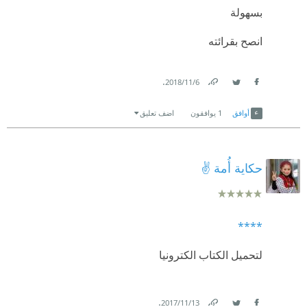
بسهولة
انصح بقرائته
.
6‏/11‏/2018
Link
Twitter
Facebook
أوافق
1
يوافقون
اضف تعليق
حكاية أُمة ✌
****
لتحميل الكتاب الكترونيا
.
13‏/11‏/2017