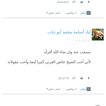
.
27‏/4‏/2016
Link
Twitter
Facebook
أوافق
2
يوافقون
اضف تعليق
إياد أسامة محمد أبو ذياب
سمعت عنه وان شاء الله أقرأه
لأني أحب الشيخ عائض القرني كثيرا أيضا وأحب مقولاته
.
4‏/7‏/2012
Link
Twitter
Facebook
أوافق
2
يوافقون
اضف تعليق