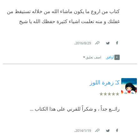
كتاب من اروع ما يكون ماشاء الله من خلاله تستيقظ من
غفلتك و منه تعلمت اشياء كثيرة حفظك الله يا شيخ
.
29‏/8‏/2016
Link
Twitter
Facebook
أوافق
اضف تعليق
كـَ زهرة اللوز
رائــع جداً ، و شكراً للقرني على هذا الكتاب ...
.
19‏/1‏/2014
Link
Twitter
Facebook