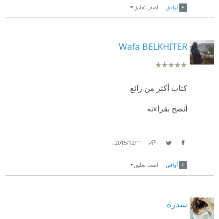
أوافق
اضف تعليق
Wafa BELKHITER
كتاب أكثر من رائع
أنصح بقراءته
.
11‏/12‏/2015
Link
Twitter
Facebook
أوافق
اضف تعليق
سدرة