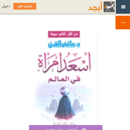
اشترك الآن
دخول
أبلغوني عند توفره