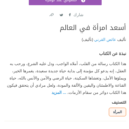
اشتر
شارك
Link
Twitter
Facebook
أسعد امرأة في العالم
تأليف
عائض القرني
(تأليف)
نبذة عن الكتاب
هذا الكتاب رسالة من القلب، أملاه الواجب، ودل عليه الشرع، ورحب به
العقل، إنه يدعو كل مؤمنة إلى بداية حياة جديدة سعيدة، يغمرها الخير،
ويملؤها الأمل، وتغشاها السكينة، حياة الرضي والأمن والأنس بالله، حياة
القناعة والاطمئنان واليقين والألفة والمودة، ولعل مرادي أن يتحقق فيكون
هذا الكتاب دوائر من سقام الأزمات،
... المزيد
التصنيف
المرأة