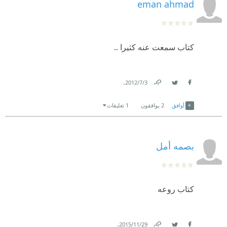
eman ahmad
كتاب سمعت عنه كثيرا ..
.
3‏/7‏/2012
Link
Twitter
Facebook
أوافق
2
يوافقون
1 تعليقات
بصمه أمل
كتاب روعه
.
29‏/11‏/2015