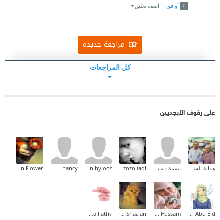
أوافق
اضف تعليق
مراجعة جديدة
كل المراجعات
على رفوف الأبجديين
هِداية الشحروري
بسمة ديب
zozo fadl
yasmeen hylooz
nancy
Lilian Flower
Basma Fathy
Amira Shaalan
Asma' Hussam
Samar Abu Eid