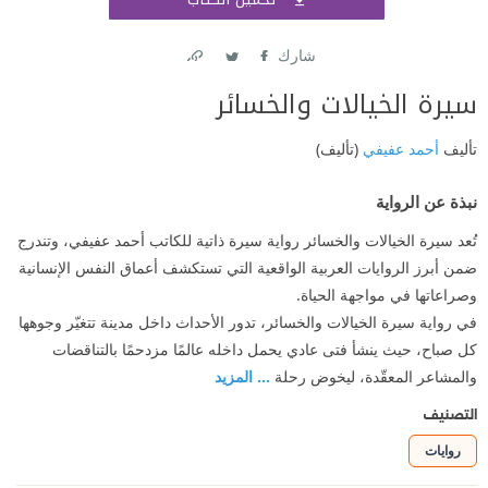
اشتر
شارك
Link
Twitter
Facebook
سيرة الخيالات والخسائر
تأليف
أحمد عفيفي
(تأليف)
نبذة عن الرواية
تُعد سيرة الخيالات والخسائر رواية سيرة ذاتية للكاتب أحمد عفيفي، وتندرج
ضمن أبرز الروايات العربية الواقعية التي تستكشف أعماق النفس الإنسانية
وصراعاتها في مواجهة الحياة.
في رواية سيرة الخيالات والخسائر، تدور الأحداث داخل مدينة تتغيّر وجوهها
كل صباح، حيث ينشأ فتى عادي يحمل داخله عالمًا مزدحمًا بالتناقضات
والمشاعر المعقّدة، ليخوض رحلة
... المزيد
التصنيف
روايات