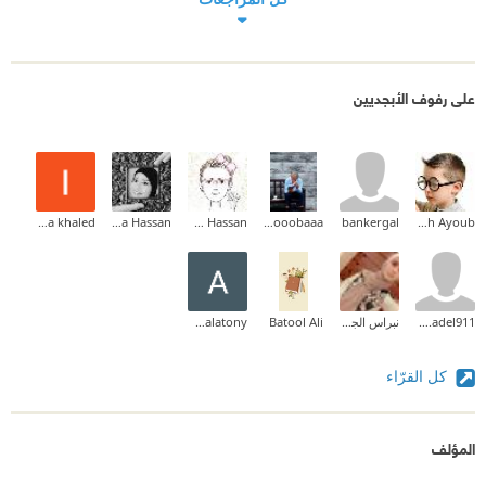
على رفوف الأبجديين
laila khaled
Laila Hassan
Ebtisam Hassan
habooobaaa
bankergal
Abdallah Ayoub
faten.adel911
نبراس الجيلاني
Batool Ali
Ahmed Dalatony
كل القرّاء
المؤلف