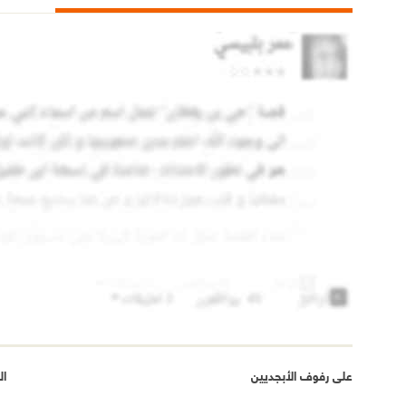
على رفوف الأبجديين
ال