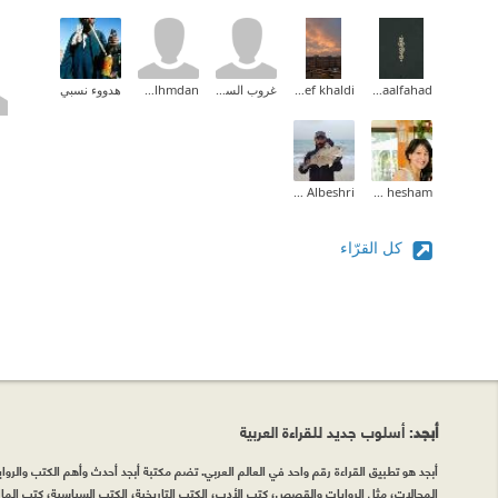
Asmaalfahad
Asef khaldi
غروب السوالقة
Hassan Alhmdan
هدووء نسبي
Ali Albeshri
ola hesham
كل القرّاء
أبجد
: أسلوب جديد للقراءة العربية
أبجد هو تطبيق القراءة رقم واحد في العالم العربي. تضم مكتبة أبجد أحدث وأهم الكتب والروايات
المجالات، مثل الروايات والقصص، كتب الأدب، الكتب التاريخية، الكتب السياسية، كتب المال 