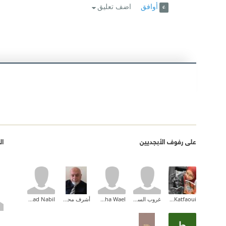
أوافق
اضف تعليق
على رفوف الأبجديين
ال
Sameh Katfaoui
غروب السوالقة
Maha Wael
أشرف محمد عاصم
Sanad Nabil