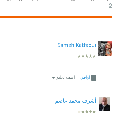
2
Sameh Katfaoui
أوافق
اضف تعليق
أشرف محمد عاصم