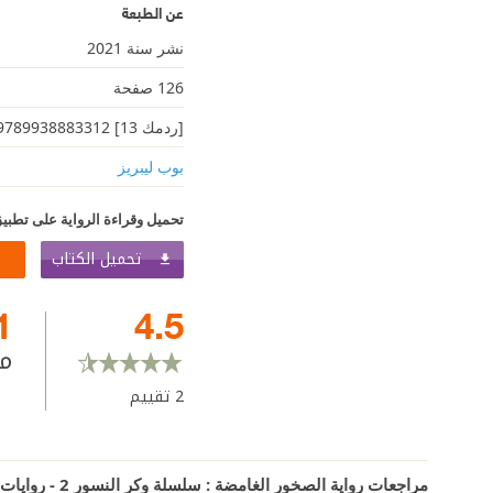
عن الطبعة
نشر سنة 2021
126 صفحة
[ردمك 13] 9789938883312
بوب ليبريز
تحميل وقراءة الرواية على تطبيق
تحميل الكتاب
1
4.5
م
2
تقييم
مراجعات رواية الصخور الغامضة : سلسلة وكر النسور 2 - روايات الجيب التونسية