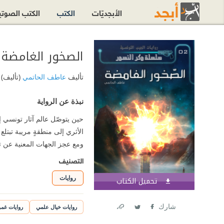
الأبجديّات
الكتب
الكتب الصوت
الصخور الغامضة : سلسلة وكر
تأليف
عاطف الحاتمي
(تأليف)
نبذة عن الرواية
حين يتوصّل عالم آثار تونسي 
الأثري إلى منطقةٍ مريبة تبتلع
ومع عجز الجهات المعنية عن ت
التصنيف
روايات
تحميل الكتاب
اشترك الآن
شارك
روايات خيال علمي
روايات غم
Link
Twitter
Facebook