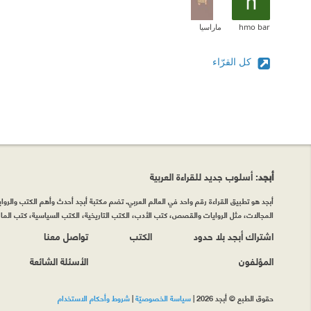
hmo bar
ماراسيا
كل القرّاء
أبجد
: أسلوب جديد للقراءة العربية
أبجد هو تطبيق القراءة رقم واحد في العالم العربي. تضم مكتبة أبجد أحدث وأهم الكتب والروايات
المجالات، مثل الروايات والقصص، كتب الأدب، الكتب التاريخية، الكتب السياسية، كتب المال 
اشتراك أبجد بلا حدود
الكتب
تواصل معنا
المؤلفون
الأسئلة الشائعة
حقوق الطبع © أبجد 2026
|
سياسة الخصوصيّة
|
شروط وأحكام الاستخدام