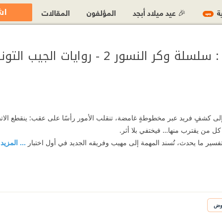
اش
ية
🎉 عيد ميلاد أبجد
المؤلفون
المقالات
جديد
 النسور 2 - روايات الجيب التونسية
إلى كشفٍ فريد عبر مخطوطةٍ غامضة، تنقلب الأمور رأسًا على عقب: ينقطع الاتص
 كل من يقترب منها… فيختفي بلا أثر.
فسير ما يحدث، تُسند المهمة إلى مهيب وفريقه الجديد في أول اختبار
... المزيد
وض