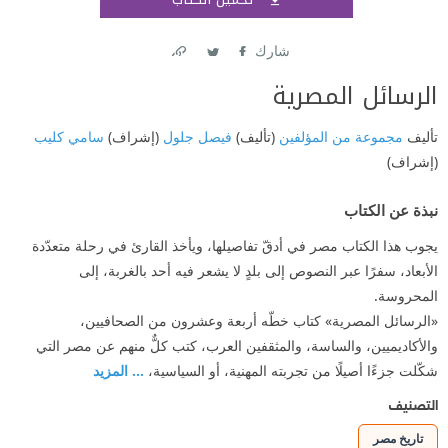
اشتر
شارك
Link
Twitter
Facebook
الرسائل المصرية
تأليف
مجموعة من المؤلفين
(تأليف)
فيصل جلول
(إشراف)
سامي كليب
(إشراف)
نبذة عن الكتاب
يجوب هذا الكتاب مصر في أدقّ تفاصيلها، ويأخذ القارئ في رحلة متعدّدة
الأبعاد، سفرًا عبر النصوص إلى بلدٍ لا يشعر فيه أحد بالغربة، إلى
المحروسة.
«الرسائل المصرية» كتاب خطّه أربعة وعشرون من الصحافيين،
والأكاديميين، والساسة، والمثقفين العرب، كتب كلٌّ منهم عن مصر التي
شكّلت جزءًا أصيلًا من تجربته المهنية، أو السياسية،
... المزيد
التصنيف
تاريخ مصر