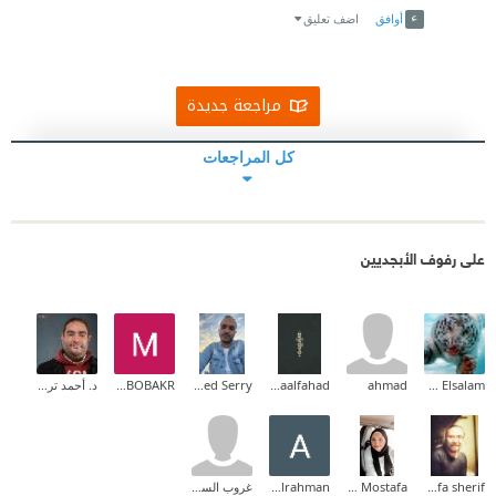
أوافق
اضف تعليق
مراجعة جديدة
كل المراجعات
على رفوف الأبجديين
Ehab Mohammed Abd Elsalam
ahmad
Asmaalfahad
Mohamed Serry
MOHAMED ELSAYED ABOBAKR
د. أحمد تركي
mostafa sherif
Lamis Mostafa
Abdelrahman
غروب السوالقة