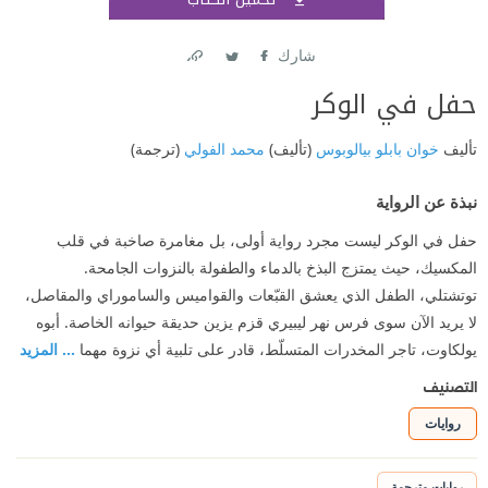
اشتر
شارك
Link
Twitter
Facebook
حفل في الوكر
تأليف
خوان بابلو بيالوبوس
(تأليف)
محمد الفولي
(ترجمة)
نبذة عن الرواية
حفل في الوكر ليست مجرد رواية أولى، بل مغامرة صاخبة في قلب
المكسيك، حيث يمتزج البذخ بالدماء والطفولة بالنزوات الجامحة.
توتشتلي، الطفل الذي يعشق القبّعات والقواميس والساموراي والمقاصل،
لا يريد الآن سوى فرس نهر ليبيري قزم يزين حديقة حيوانه الخاصة. أبوه
يولكاوت، تاجر المخدرات المتسلّط، قادر على تلبية أي نزوة مهما
... المزيد
التصنيف
روايات
روايات مترجمة