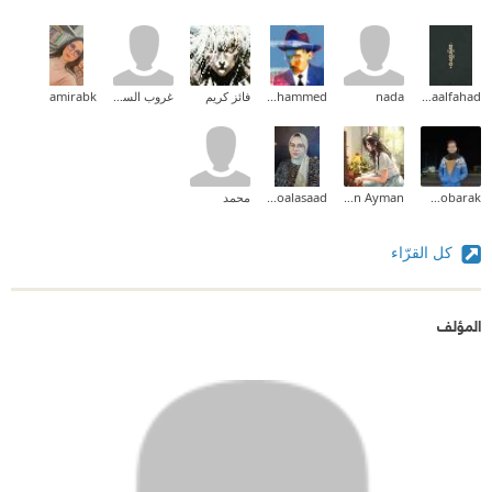
Asmaalfahad
nada
El aloua Mohammed
فائز كريم
غروب السوالقة
amirabk
Mena Mobarak
Nourhan Ayman
amira aboalasaad
محمد
كل القرّاء
المؤلف