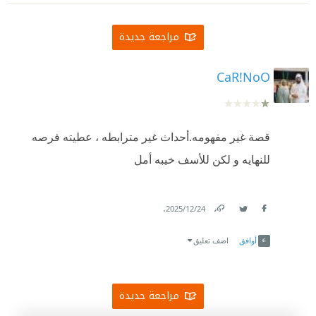
مراجعة جديدة
CaR!NoO
قصة غير مفهومه.أحداث غير مترابطه ، عطيته فرصه
للنهايه و لكن للأسف خيبه أمل
.
24‏/12‏/2025
Link
Twitter
Facebook
أوافق
اضف تعليق
مراجعة جديدة