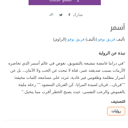
اشتر
شارك
Link
Twitter
Facebook
أسمر
تأليف
فريق بوفو
(تأليف)
فريق بوفو
(الراوي)
نبذة عن الرواية
"في دراما غامضة مشبعة بالتشويق، نغوص في عالم أسمر الذي تحاصره
الأزمات بسبب صديقته عنبر، فتاة لا تبحث عن الحب ولا الأمان… بل عن
أسرار مظلمة وطقوس غير عادية. تتردد على مسامعه كلمات مخيفة:
""قربان… قربان لسيدة المرايا، كن القربان المنشود."" رحلة مليئة
بالغموض والرعب النفسي، حيث يصبح الخطر أقرب مما يتخيل."
التصنيف
روايات