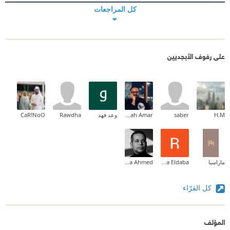
كل المراجعات
على رفوف الأبجديين
H.M
saber
Abdullah Amar
وعد فهد
Rawdha
CaR!NoO
ماراسيا
Roaa Eldaba
Mostafa Ahmed
كل القرّاء
المؤلف