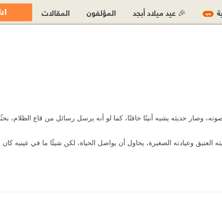
اش
ية
🎉 عيد ميلاد أبجد
المؤلفون
المقالات
جديد
ته، وصار حديثه يشبه أنينًا خافتًا، كما لو أنه يرسل رسائل من قاع الظلام، بح
ه العتيق وعيادته الصغيرة، يحاول أن يواصل الحياة، لكن شيئًا ما في عينيه كان