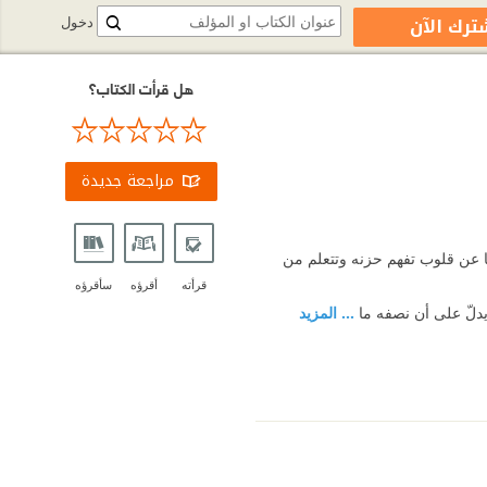
ترك الآن
دخول
هل قرأت الكتاب؟
مراجعة جديدة
ثًا عن قلوب تفهم حزنه وتتعلم من
قرأته
أقرؤه
سأقرؤه
 يدلّ على أن نصفه ما
... المزيد