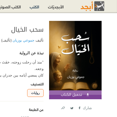
الأبجديّات
الكتب
الكتب الصوت
سحب الخيال
تأليف
جموعي بوزيان
(تأليف)
نبذة عن الرواية
"منذ أن رحلت زوجته، خفَتَ صو
وجعه.
كان يمضي أيامه بين جدران بيت
التصنيف
روايات
تحميل الكتاب
اشترك الآن
شارك
عن الطبعة
Link
Twitter
Facebook