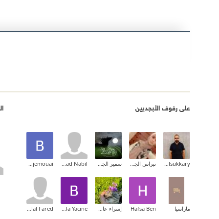
على رفوف الأبجديين
ال
Ahmed Elsukkary
نبراس الجيلاني
سمير الجحدلي
Sanad Nabil
Bouziane Djemouai
ماراسيا
Hafsa Ben
إسراء عاطف عبد الرحيم
Bensaoula Yacine
Balal Fared