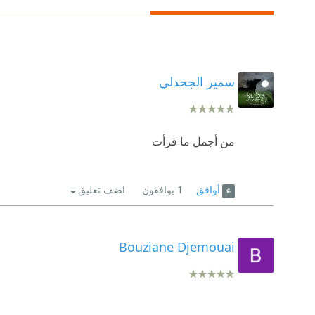
سمير الجحدلي
من أجمل ما قرأت
أوافق
1
يوافقون
اضف تعليق
Bouziane Djemouai