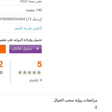
نشر سنة 2025
140 صفحة
[ردمك 13] 9789969593464
أدليس بلزمة ﻟﻠﻨﺸﺮ
تحميل وقراءة الرواية على تطبيق
تحميل الكتاب
2
5
م
4
تقييم
مراجعات رواية سحب الخيال
4