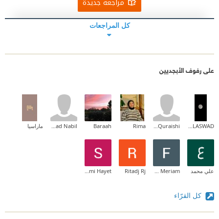
مراجعة جديدة
كل المراجعات
على رفوف الأبجديين
HANA ELASWAD
May AlQuraishi
Rima
Baraah
Sanad Nabil
ماراسيا
علي محمد
Fofa Meriam
Ritadj Rj
Salmi Hayet
كل القرّاء