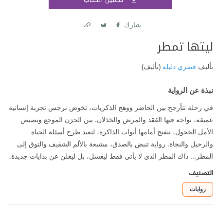
اشتر
شارك
Link
Twitter
Facebook
ليتها تمطر‎
تأليف
قصري دليلة
(تأليف)
نبذة عن الرواية
في رحلة تتأرجح بين الحاضر ووهج الذكريات، تخوض نرجس تجربة إنسانية
عميقة، تواجه فيها الفقد والمرض والخذلان. بين الحزن الموجع وبصيص
الأمل الخجول، تنفتح أمامها أبواب الذاكرة، لتعيد طرح أسئلة الحياة
والرحيل والنجاة. رواية تنبض بالصدق، مشبعة بالألم الشفيف والتوق إلى
المطر... ذاك المطر الذي لا يأتي فقط ليغسل، بل ليعلن عن بدايات جديدة.
التصنيف
روايات