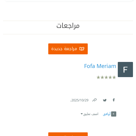
مراجعات
مراجعة جديدة
Fofa Meriam
.
29‏/10‏/2025
Link
Twitter
Facebook
أوافق
اضف تعليق