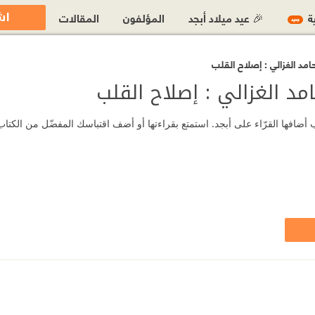
اش
ية
🎉 عيد ميلاد أبجد
المؤلفون
المقالات
جديد
مد الغزالي : إصلاح القلب
د الغزالي : إصلاح القلب
أضافها القرّاء على أبجد. استمتع بقراءتها أو أضف اقتباسك المفضّل من الكتاب