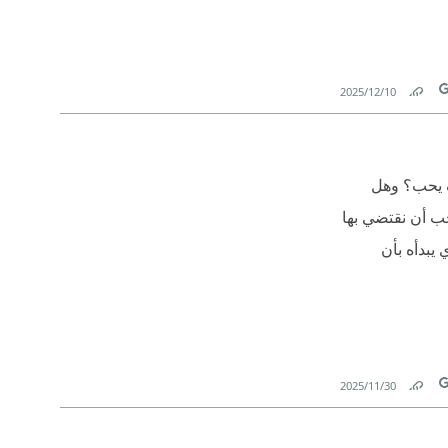
10‏/12‏/2025
Link
T
ف يحب؟ وهل
جب أن نقتضي بها
يبدأه بأن
30‏/11‏/2025
Link
T