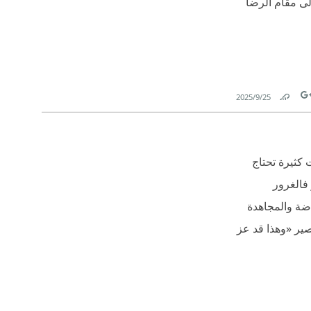
لى مقام الرضا
25‏/9‏/2025
Link
Tw
كثيرة تحتاج
فالغرور
اضة والمجاهدة
والصديقون»(84)  ‏كيف تعرف عيوب نفسك؟‏  يخبرك بها شيخ بصير «وهذا قد عز