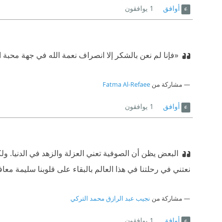
أوافق
1
يوافقون
«فإنا لم نعن بالشكر إلا انصراف نعمة الله في جهة محبة ا
مشاركة من
Fatma Al-Refaee
أوافق
1
يوافقون
البعض يظن أن الصوفية تعني العزلة والزهد في الدنيا. ول
نعتني في رحلتنا في هذا العالم بالبقاء على قلوبنا سليمة معا
مشاركة من
نجيب عبد الرازق محمد التركي
أوافق
1
يوافقون