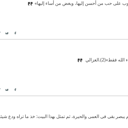
قلوب على حب من أحسن إليها، وبغض من أساء إليها»
itter
Facebook
لله فقط»(2).
‫‏الغزالي ‏
itter
Facebook
بصر بقى فى العمى والحيرة، ثم تمثل بهذا البيت:
‫ خذ ما تراه ودع شي