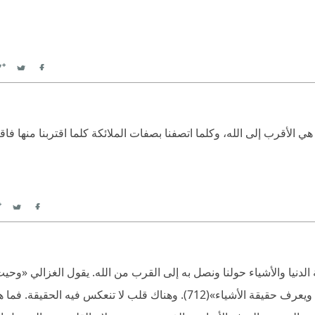
witter
Facebook
الأقرب إلى الله، وكلما اتصفنا بصفات الملائكة كلما اقتربنا منها فاقتر
itter
Facebook
الدنيا والأشياء حولنا ونصل به إلى القرب من الله. يقول الغزالي «وحي
رف حقيقة الأشياء»(712).
‫ وهناك قلب لا تنعكس فيه الحقيقة. فما ه