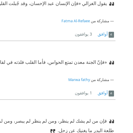
يقول الغزالي «فإن الإنسان عبد الإحسان، وقد جُبلت ال
مشاركة من
Fatma Al-Refaee
أوافق
3
يوافقون
«فإنّ الجنة معدن تمتع الحواس، فأما القلب فلذته في لقاء ا
مشاركة من
Marwa fathy
أوافق
1
يوافقون
فإن من لم يشك لم ينظر، ومن لم ينظر لم يبصر، ومن لم ي
طلعة البدر ما يغنيك عن زحل.