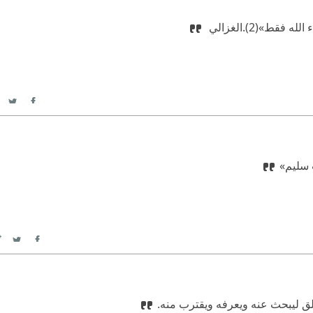
لله فقط»(2).
‫‏الغزالي ‏
itter
acebook
ب سليم»
itter
Facebook
خلق ليبحث عنه ويعرفه ويقترب منه.