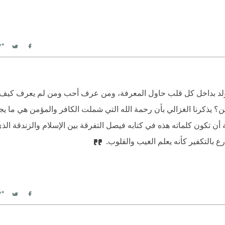
witter
Facebook
يولد بداخل كل قلب حاول المعرفة، ومن عرف أحب ومن لم يعرف كي
ن؟ يذكرنا الغزالي بأن رحمة الله التي شملت الكافر والمؤمن هي ما ي
تكون كلماته هذه في كتابه فيصل التفرقة بين الإسلام والزندقة الذي 
ع بالتكفير كأنه يعلم الغيب والقلوب.
witter
Facebook