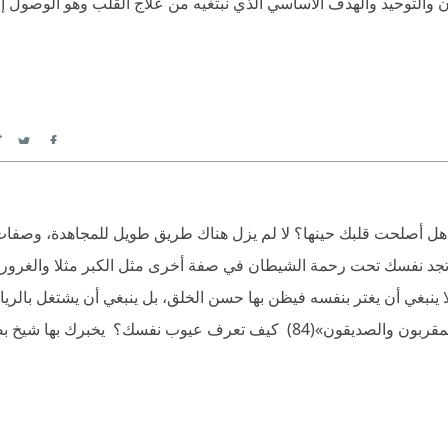
ان والتوحيد والهدف الأساسي الذي نبتغيه من علاج القلب وهو الوصول إ
itter
Facebook
؟ هل أصلحت قلبك حينها؟ لا لم يزل هناك طريق طويل للمجاهدة، وصفات 
تجد نفسك تحت رحمة الشيطان في صفة أخرى مثل الكبر مثلا والغرور 
ينبغي أن يغتر بنفسه فيظن بها حسن الخلق، بل ينبغي أن يشتغل بالري
إلى أن يبلغ درجة حسن الخلق، فإنها درجة رفيعة لا ينالها إلا المقربون ‫‫