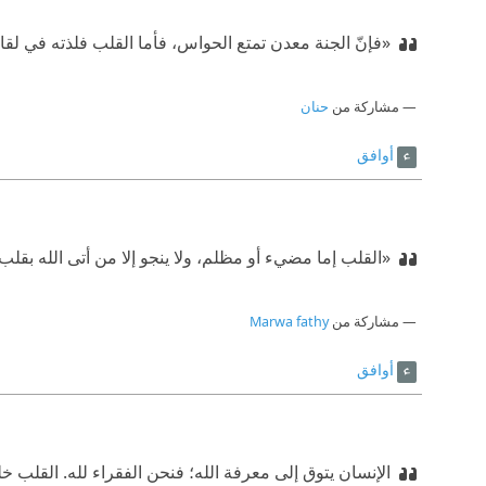
«فإنّ الجنة معدن تمتع الحواس، فأما القلب فلذته في لقاء ا
مشاركة من
حنان
أوافق
«القلب إما مضيء أو مظلم، ولا ينجو إلا من أتى الله بقل
مشاركة من
Marwa fathy
أوافق
الإنسان يتوق إلى معرفة الله؛ فنحن الفقراء لله. القلب 