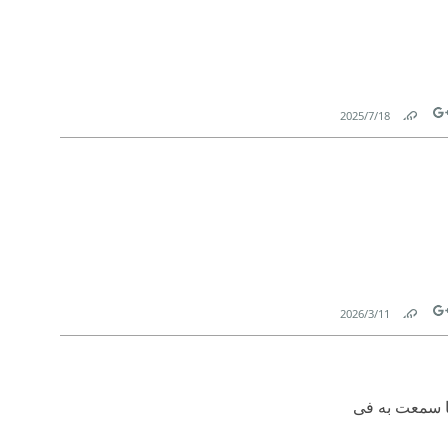
18‏/7‏/2025
Link
Tw
11‏/3‏/2026
Link
Tw
ئا سمعت به فى