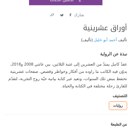
اشتر
شارك
Link
Twitter
Facebook
أوراق عشرينية
تأليف
أحمد أبو خليل
(تأليف)
نبذة عن الرواية
عقدٌ كامل يمتدّ من العشرين إلى عتبة الثلاثين، بين عامَي 2008 و2018،
يدوّن فيه الكاتب ما راوده من أفكار وخواطر وقصص. صفحات عشرينية
تحتفظ بنبض تلك السنوات، وتعيد عبر كتابة بيانية حيّة روح التجربة، لتقدّم
للقارئ رحلة مختلفة في الكتابة والحياة.
التصنيف
روايات
عن الطبعة