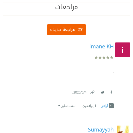
مراجعات
مراجعة جديدة
imane KH
،
.
4‏/5‏/2025
Link
Twitter
Facebook
أوافق
1
يوافقون
اضف تعليق
Sumayyah