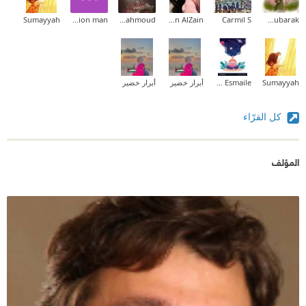
Sumayyah
motion man
Sara Mahmoud
Nesreen AlZain
Carmil S
Radwa Mubarak
Sumayyah
Zahraa Esmaile
أبرار خضير
أبرار خضير
كل القرّاء
المؤلف