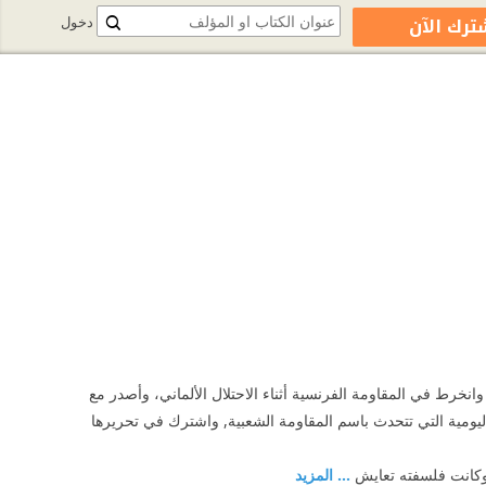
ترك الآن
دخول
h
نخرط في المقاومة الفرنسية أثناء الاحتلال الألماني، وأصدر مع
اح نشرة باسمها ما لبثت بعد تحرير باريس أن تحولت إلى صحيفة combat الكفاح اليومية التي تتحدث باسم المقاومة الشعبية, واشترك في تحريرها
 وكانت فلسفته تعايش
... المزيد