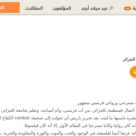
اش
ية
🎉 عيد ميلاد أبجد
المؤلفون
المقالات
جديد
الجزائر
ttp://www.britannica.com/EBchecked/topic/91464/Albert-Camus
https://www.facebook.com/Alber
 مسرحي وروائي فرنسي مشهور.
عمال قسنطينة بالجزائر، من أب فرنسي، وأم أسبانية، وتعلم بجامعة الجزائر، وا
رفاقه في خلية الكف
 كان روائيا وكاتبا مسرحيا في المقام الأول, إلا أنه كان فيلسوفا.
ته عرضا أمينا لفلسفته في الوجود والحب والموت والثورة والمقاومة والحرية،