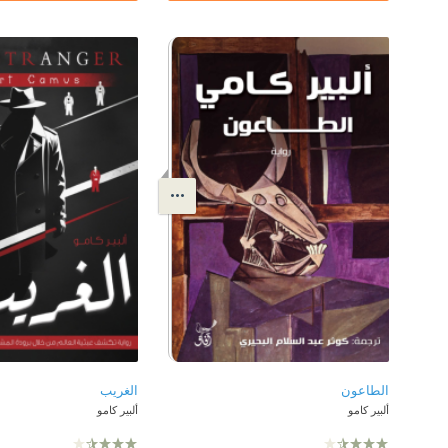
الطاعون
الغريب
ألبير كامو
ألبير كامو