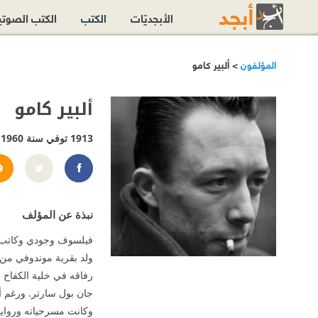
الأبجديّات
الكتب
الكتب الصوت
المؤلفون
> ألبير كامو
ألبير كامو
1913 توفي سنة 1960
tCamusAuthor
نبذة عن المؤلف
فيلسوف وجودي وكاتب
ولد بقرية موندوفي من أ
جان بول سارتر. ورغم أنه
وكانت مسرحياته وروايا