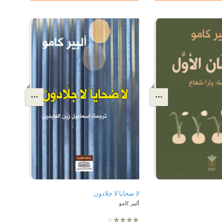
لا ضحايا لا جلادون
ألبير كامو