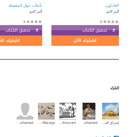
العادلون
تأملات حول المقصلة
ألبير كامو
ألبير كامو
تحميل الكتاب
تحميل الكتاب
اشترك الآن
اشترك الآ
القرّاء
إشراق الفطافطة (Ishraq Abdelrahman)
Aliaa Mohamed
Asem Alhourani
Zeina M.I Maraqa
Sherif Mohamad