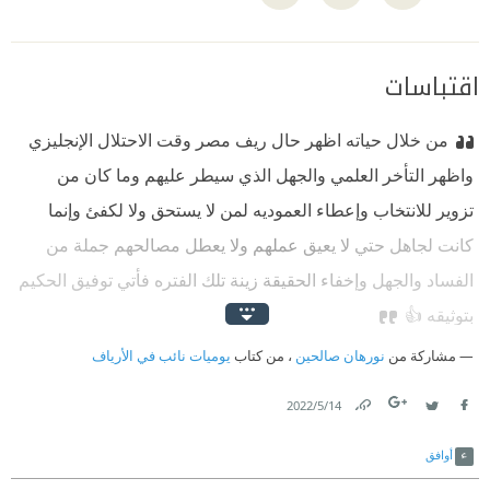
اقتباسات
من خلال حياته اظهر حال ريف مصر وقت الاحتلال الإنجليزي
واظهر التأخر العلمي والجهل الذي سيطر عليهم وما كان من
تزوير للانتخاب وإعطاء العموديه لمن لا يستحق ولا لكفئ وإنما
كانت لجاهل حتي لا يعيق عملهم ولا يعطل مصالحهم جملة من
الفساد والجهل وإخفاء الحقيقة زينة تلك الفتره فأتي توفيق الحكيم
بتوثيقه 👍
مشاركة من
نورهان صالحين
، من كتاب
يوميات نائب في الأرياف
14‏/5‏/2022
Link
Twitter
Facebook
أوافق