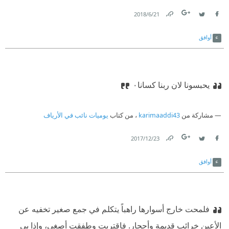
21‏/6‏/2018
Link
Twitter
Facebook
أوافق
يحبسونا لان ربنا كسانا٠
مشاركة من
karimaaddi43
، من كتاب
يوميات نائب في الأرياف
23‏/12‏/2017
Link
Twitter
Facebook
أوافق
فلمحت خارج أسوارها راهباً يتكلم في جمع صغير تخفيه عن
الأعين خرائب قديمة وأحجار. فاقتربت وطفقت أصغي، وإذا بي