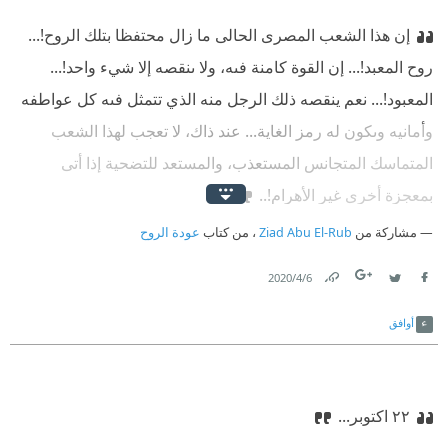
إن هذا الشعب المصرى الحالى ما زال محتفظا بتلك الروح!...‏
روح المعبد!... إن القوة كامنة فىه، ولا ىنقصه إلا شيء واحد!...
المعبود!... نعم ينقصه ذلك الرجل منه الذي تتمثل فىه كل عواطفه
وأمانيه وىكون له رمز الغاية... عند ذاك، لا تعجب لهذا الشعب
المتماسك المتجانس المستعذب، والمستعد للتضحية إذا أتى
بمعجزة أخرى غير الأهرام!..
مشاركة من
Ziad Abu El-Rub
، من كتاب
عودة الروح
6‏/4‏/2020
Link
Twitter
Facebook
أوافق
٢٢ اكتوبر...