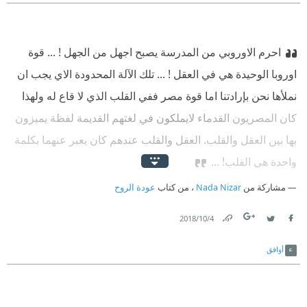
احرم الاوروبي من المدرسة يصبح اجهل من الجهل ! ... قوة
اوروبا الوحيدة هي في العقل ! ... تلك الآلة المحدودة الاي يجب ان
نملأها نحن بإرادتنا اما قوة مصر ففي القلب الذي لا قاع له ولهذا
كان المصريون القدماء لايملكون في لغتهم القديمة لفظة يميزون
بها بين العقل والقلب. العقل والقلب عندهم كان يعبر عنهما بكلمة
واحدة هي القلب! ...
مشاركة من
Nada Nizar
، من كتاب
عودة الروح
4‏/10‏/2018
Link
Twitter
Facebook
أوافق