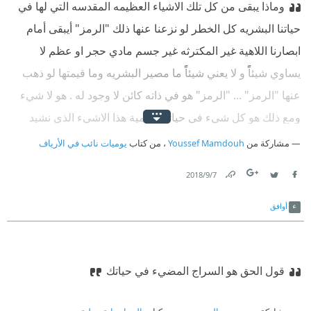
وماذا يبقى من كل تلك الاشياء العظيمه المقدسه التي لها في
حياتنا البشريه كل الخطر لو نزعنا عنها ذلك "الرمز" أيبقى أمام
ابصارنا اللاهية غير المكترثه غير جسم مادي حجر او عظم لا
يساوي شيئاً و لا يعني شيئاً ما مصير البشريه وما قيمتها لو ذهب
عنها "الرمز" ... "الرمز" هو في ذاته كائن لا وجود له . هو لا شيء
ومع ذلك هو كل شيء في حياتنا الآدمية هذا الاشيء الذي نشيد
عليه حياتنا وكل ما نملك من سمو نختال به ونمتاز على غيرنا من
مشاركة من
Youssef Mamdouh
، من كتاب
يوميات نائب في الأرياف
المخلوقات . هنا كل الفرق بين الحيوانات العليا و الحيوانات الدنيا
-
7‏/9‏/2018
توفيق الحكيم | يوميات نائب في الارياف .
Link
Twitter
Facebook
أوافق
قول الحق هو السراج المضيء في حياتك