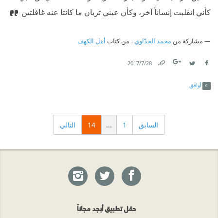
كأني انقلبت إنساناً آخر، وكأن عيني تريان ما كانتا عنه غافلتين
مشاركة من
محمد الجدّاوي
، من كتاب
أهل الكهف
28‏/7‏/2017
Link
Twitter
Facebook
أوافق
السابق
1
...
14
التالي
حمّل تطبيق أبجد مجاناً