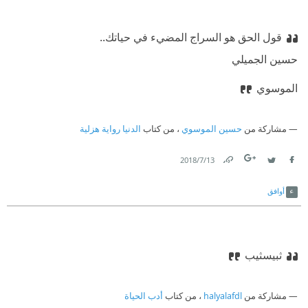
قول الحق هو السراج المضيء في حياتك..
حسين الجميلي
الموسوي
مشاركة من
حسين الموسوي
، من كتاب
الدنيا رواية هزلية
13‏/7‏/2018
Link
Twitter
Facebook
أوافق
ثبيسثيب
مشاركة من
halyalafdl
، من كتاب
أدب الحياة