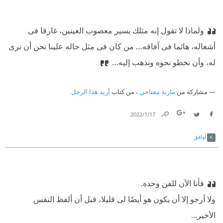
ولماذا لا تقول إنه مثلك يسير معصوب العينين، غارقا فى
أشغاله، هائما فى آفاقه… من كان فى مثل حاله علينا نحن أن نرى
له، وأن نخطو نحوه ونذهب إليه…
مشاركة من
مارية مفتاحي
، من كتاب
أريد هذا الرجل
17‏/1‏/2022
Link
Twitter
Facebook
أوافق
فأنا الآن للفن وحده.
‫ولا أرجو إلا أن يكون هو أيضًا لى قليلا، قبل أن ألفظ النفس
الأخير...