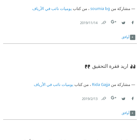
مشاركة من
soumia bg
، من كتاب
يوميات نائب في الأرياف
14‏/11‏/2019
Link
Twitter
Facebook
أوافق
اريد فقرة التحقيق
مشاركة من
Rida Gajja
، من كتاب
يوميات نائب في الأرياف
13‏/2‏/2019
Link
Twitter
Facebook
أوافق