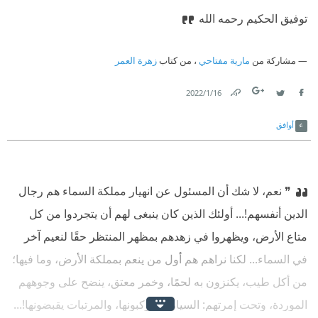
توفيق الحكيم رحمه الله
مشاركة من
مارية مفتاحي
، من كتاب
زهرة العمر
16‏/1‏/2022
Link
Twitter
Facebook
أوافق
❞ نعم، لا شك أن المسئول عن انهيار مملكة السماء هم رجال
الدين أنفسهم!... أولئك الذين كان ينبغى لهم أن يتجردوا من كل
متاع الأرض، ويظهروا في زهدهم بمظهر المنتظر حقًا لنعيم آخر
في السماء... لكنا نراهم هم أول من ينعم بمملكة الأرض، وما فيها؛
من أكل طيب، يكنزون به لحمًا، وخمر معتق، ينضح على وجوههم
الموردة، وتحت إمرتهم: السيارات يركبونها، والمرتبات يقبضونها!...