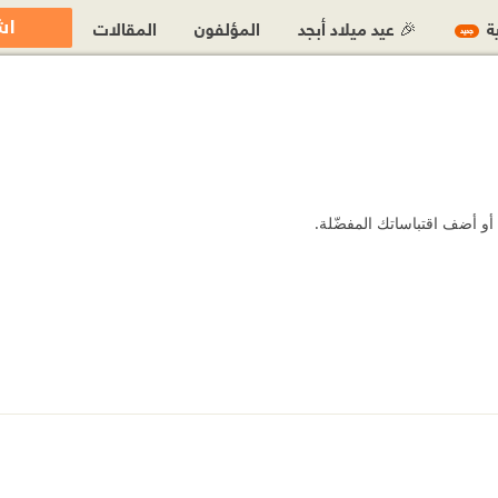
اش
ية
🎉 عيد ميلاد أبجد
المؤلفون
المقالات
جديد
أو أضف اقتباساتك المفضّلة.
9%85-%D8%B9%D8%A8%D8%AF-%D8%A7%D9%84%D9%85%D8%AC%