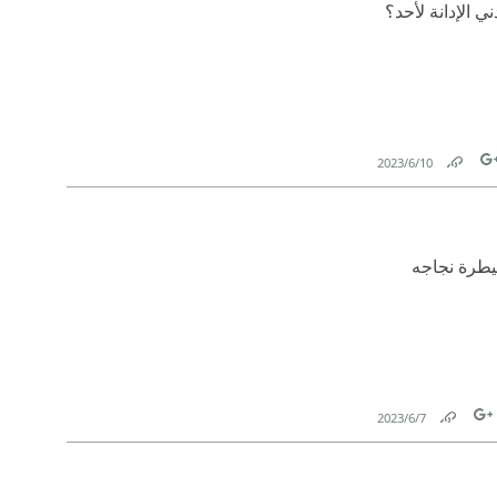
ي الإدانة لأحد؟
10‏/6‏/2023
Link
Tw
يطرة نجاجه
7‏/6‏/2023
Link
Tw
F