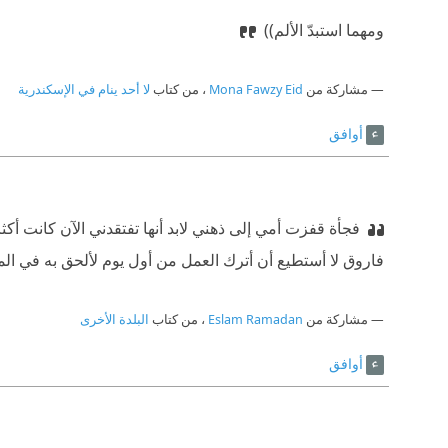
‫ومهما استبدّ الألم))
مشاركة من
Mona Fawzy Eid
، من كتاب
لا أحد ينام في الإسكندرية
أوافق
فجأة قفزت أمي إلى ذهني لابد أنها تفتقدني الآن كانت أك
فاروق لا أستطيع أن أترك العمل من أول يوم لألحق به في ال
مشاركة من
Eslam Ramadan
، من كتاب
البلدة الأخرى
أوافق