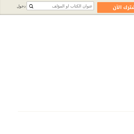
ترك الآن
دخول
%8A%D8%A8-%D8%A5%D8%A8%D8%B1%D8%A7%D9%87%D9%8A%D