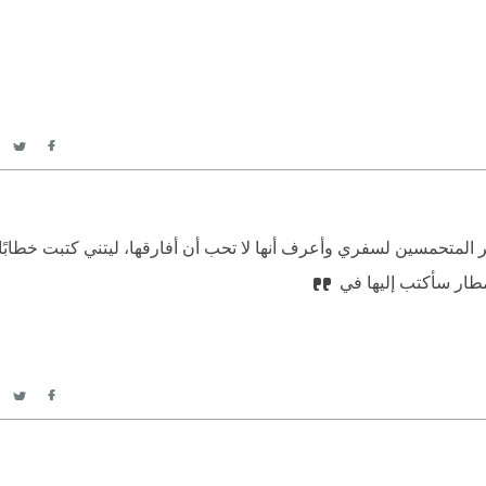
itter
acebook
ثر المتحمسين لسفري وأعرف أنها لا تحب أن أفارقها، ليتني كتبت خطابًا
مطار سأكتب إليها في
itter
acebook