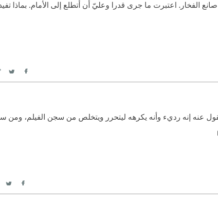
ع الفخار. اعتبرت ما جرى قدرا وعليّ أن أتطلع إلى الأمام. بماذا تفيدن
itter
Facebook
فيقول عنه إنه رديء وأنه يكرهه ليتحرر ويتخلص من سجن الفيلم، ومن س
itter
acebook