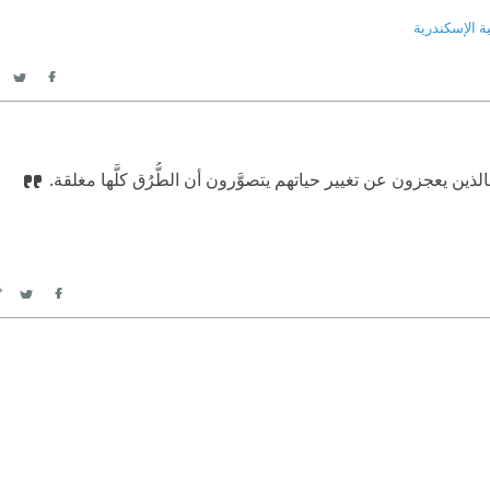
ية الإسكندرية
itter
acebook
لذين يعجزون عن تغيير حياتهم يتصوَّرون أن الطُّرُق كلَّها مغلقة.
itter
Facebook