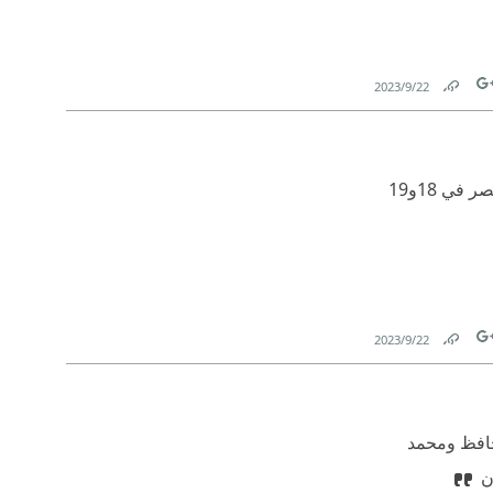
22‏/9‏/2023
Link
Tw
يمكنكم الرجوع إلى كتب كثيرة عن هذه الانتفاضة مثل كتاب كمال خليل " حكايات من زمن فات " أو كتاب حسين عبد الرازق "مصر في 18و19
22‏/9‏/2023
Link
Tw
حافظ ومحمد
إن