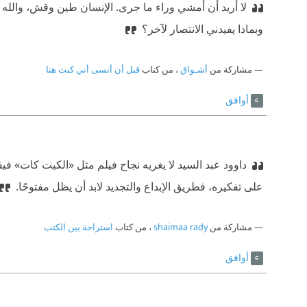
لا أريد أن أمشي وراء ما جرى. الإنسان طين وقش، والله صان
وبماذا يفيدني الانتصار لآخر؟
مشاركة من
أشـواق
، من كتاب
قبل أن أنسى أني كنت هنا
أوافق
داوود عبد السيد لا يغريه نجاح فيلم مثل «الكيت كات» 
على تفكيره، فطريق الإبداع والتجديد لابد أن يظل مفتوحًا.
مشاركة من
shaimaa rady
، من كتاب
استراحة بين الكتب
أوافق