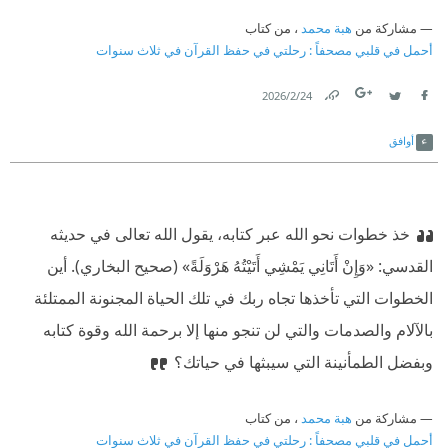
مشاركة من
هبة محمد
، من كتاب
أحمل في قلبي مصحفاً : رحلتي في حفظ القرآن في ثلاث سنوات
24‏/2‏/2026
Link
Twitter
Facebook
أوافق
خذ خطوات نحو الله عبر كتابه، يقول الله تعالى في حديثه
القدسي: «وَإِنْ أَتَانِي يَمْشِي أَتَيْتُهُ هَرْوَلَةً» (صحيح البخاري). أين
الخطوات التي تأخذها تجاه ربك في تلك الحياة المجنونة الممتلئة
بالآلام والصدمات والتي لن تنجو منها إلا برحمة الله وقوة كتابه
وبفضل الطمأنينة التي سيبثها في حياتك؟
مشاركة من
هبة محمد
، من كتاب
أحمل في قلبي مصحفاً : رحلتي في حفظ القرآن في ثلاث سنوات