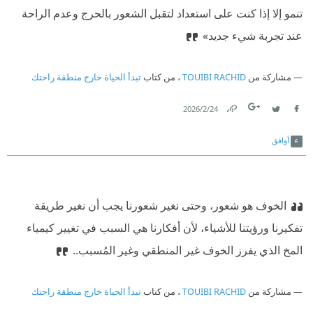
تنمو إلا إذا كنت على استعداد لتقبل الشعور بالحرج وعدم الراحة
عند تجربة شيء جديد»
مشاركة من
TOUIBI RACHID
، من كتاب
تبدأ الحياة خارج منطقة راحتك
24‏/2‏/2026
Link
Twitter
Facebook
أوافق
الخوف هو شعور، وحتى نغير شعورنا يجب أن نغير طريقة
تفكيرنا ورؤيتنا للأشياء، لأن أفكارنا هي السبب في تغيير كيمياء
المخ الذي يفرز الخوف غير المنطقي وغير المُسبب..
مشاركة من
TOUIBI RACHID
، من كتاب
تبدأ الحياة خارج منطقة راحتك