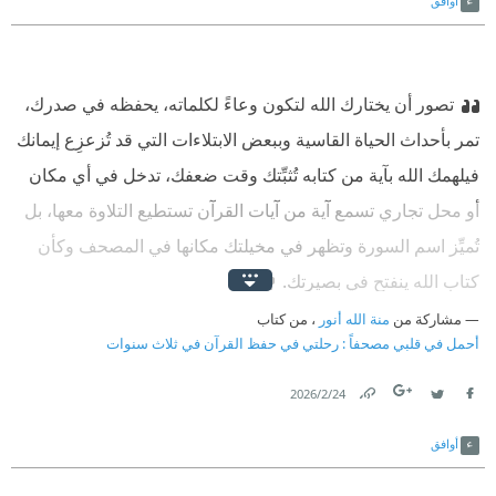
أوافق
تصور أن يختارك الله لتكون وعاءً لكلماته، يحفظه في صدرك،
تمر بأحداث الحياة القاسية وببعض الابتلاءات التي قد تُزعزِع إيمانك
فيلهمك الله بآية من كتابه تُثبِّتك وقت ضعفك، تدخل في أي مكان
أو محل تجاري تسمع آية من آيات القرآن تستطيع التلاوة معها، بل
تُميِّز اسم السورة وتظهر في مخيلتك مكانها في المصحف وكأن
كتاب الله ينفتح في بصيرتك.
مشاركة من
منة الله أنور
، من كتاب
أحمل في قلبي مصحفاً : رحلتي في حفظ القرآن في ثلاث سنوات
24‏/2‏/2026
Link
Twitter
Facebook
أوافق