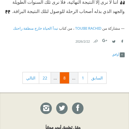
أننا لا نرى إلا النتيجة النهائية، فلا نرى تلك السنوات الطويلة
والجهد الذي بذله أصحاب الرحلة للوصول لتلك النتيجة البراقة.
مشاركة من
TOUIBI RACHID
، من كتاب
تبدأ الحياة خارج منطقة راحتك
22‏/2‏/2026
Link
Twitter
Facebook
أوافق
السابق
1
...
8
...
22
التالي
حمّل تطبيق أبجد مجاناً