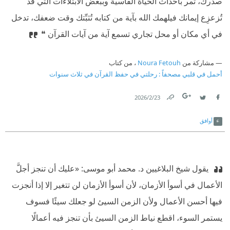
صدرك، تمر بأحداث الحياة القاسية وببعض الابتلاءات التي قد
تُزعزِع إيمانك فيلهمك الله بآية من كتابه تُثبِّتك وقت ضعفك، تدخل
في أي مكان أو محل تجاري تسمع آية من آيات القرآن ❝
مشاركة من
Noura Fetouh
، من كتاب
أحمل في قلبي مصحفاً : رحلتي في حفظ القرآن في ثلاث سنوات
23‏/2‏/2026
Link
Twitter
Facebook
أوافق
‫ يقول شيخ البلاغيين د. محمد أبو موسى: «عليك أن تنجز أجلَّ
الأعمال في أسوأ الأزمان، لأن أسوأ الأزمان لن تتغير إلا إذا أنجزت
فيها أحسن الأعمال ولأن الزمن السيئ لو جعلك سيئًا فسوف
يستمر السوء، اقطع نياط الزمن السيئ بأن تنجز فيه أعمالًا