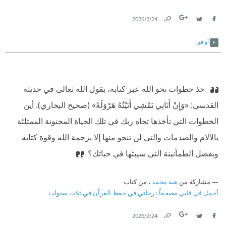
24‏/2‏/2026
Link
Twitter
Facebook
أوافق
‫ خذ خطوات نحو الله عبر كتابه، يقول الله تعالى في حديثه
القدسي: «وَإِنْ أَتَانِي يَمْشِي أَتَيْتُهُ هَرْوَلَةً» (صحيح البخاري). أين
الخطوات التي تأخذها تجاه ربك في تلك الحياة المجنونة الممتلئة
بالآلام والصدمات والتي لن تنجو منها إلا برحمة الله وقوة كتابه
وبفضل الطمأنينة التي سيبثها في حياتك؟
مشاركة من
هبة محمد
، من كتاب
أحمل في قلبي مصحفاً : رحلتي في حفظ القرآن في ثلاث سنوات
24‏/2‏/2026