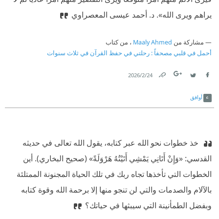
يراهم ويرى الله».
‫ د. أحمد عيسى المعصراوي
مشاركة من
Maaly Ahmed
، من كتاب
أحمل في قلبي مصحفاً : رحلتي في حفظ القرآن في ثلاث سنوات
24‏/2‏/2026
Link
Twitter
Facebook
أوافق
‫ خذ خطوات نحو الله عبر كتابه، يقول الله تعالى في حديثه
القدسي: «وَإِنْ أَتَانِي يَمْشِي أَتَيْتُهُ هَرْوَلَةً» (صحيح البخاري). أين
الخطوات التي تأخذها تجاه ربك في تلك الحياة المجنونة الممتلئة
بالآلام والصدمات والتي لن تنجو منها إلا برحمة الله وقوة كتابه
وبفضل الطمأنينة التي سيبثها في حياتك؟