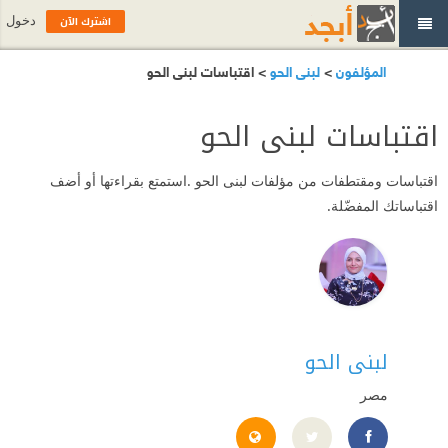
اشترك الآن
دخول
المؤلفون
>
لبنى الحو
> اقتباسات لبنى الحو
اقتباسات لبنى الحو
اقتباسات ومقتطفات من مؤلفات لبنى الحو .استمتع بقراءتها أو أضف
اقتباساتك المفضّلة.
لبنى الحو
مصر
//www.facebook.com/profile.php?id=61574969680190
https://lobnaelhaw.com/