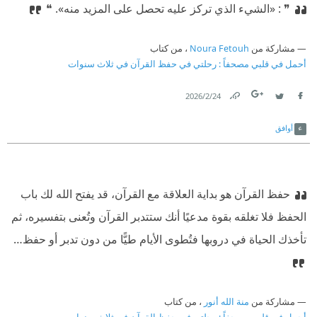
❞ : «الشيء الذي تركز عليه تحصل على المزيد منه». ❝
مشاركة من
Noura Fetouh
، من كتاب
أحمل في قلبي مصحفاً : رحلتي في حفظ القرآن في ثلاث سنوات
24‏/2‏/2026
Link
Twitter
Facebook
أوافق
حفظ القرآن هو بداية العلاقة مع القرآن، قد يفتح الله لك باب
الحفظ فلا تغلقه بقوة مدعيًا أنك ستتدبر القرآن وتُعنى بتفسيره، ثم
تأخذك الحياة في دروبها فتُطوى الأيام طيًّا من دون تدبر أو حفظ…
مشاركة من
منة الله أنور
، من كتاب