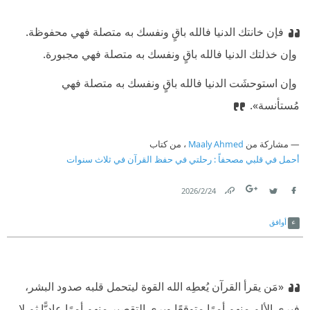
فإن خانتك الدنيا فالله باقٍ ونفسك به متصلة فهي محفوظة.
‫ وإن خذلتك الدنيا فالله باقٍ ونفسك به متصلة فهي مجبورة.
‫ وإن استوحشَت الدنيا فالله باقٍ ونفسك به متصلة فهي
مُستأنسة».
مشاركة من
Maaly Ahmed
، من كتاب
أحمل في قلبي مصحفاً : رحلتي في حفظ القرآن في ثلاث سنوات
24‏/2‏/2026
Link
Twitter
Facebook
أوافق
«مَن يقرأ القرآن يُعطِه الله القوة ليتحمل قلبه صدود البشر،
فيرى الألم منهم أمرًا متوقعًا ويرى التقصير منهم أمرًا عاديًّا ثم لا