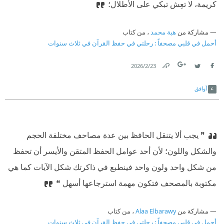
كريمة، لا تعِش تبكي على الأطلال؛
مشاركة من
هبة محمد
، من كتاب
أحمل في قلبي مصحفاً : رحلتي في حفظ القرآن في ثلاث سنوات
23‏/2‏/2026
Link
Twitter
Facebook
أوافق
❞ يجب ألا يتنقل الحافظ بين عدة مصاحف مختلفة الحجم
والشكل واللون؛ لأن أحد عوامل الحفظ المتقن والأيسر أن تحفظ
من شكل واحد ولون واحد فينطبع في ذاكرتك شكل الآيات كما هي
مكتوبة بالمصحف فتكون مهمة استرجاعها أسهل ❝
مشاركة من
Alaa Elbarawy
، من كتاب
أحمل في قلبي مصحفاً : رحلتي في حفظ القرآن في ثلاث سنوات