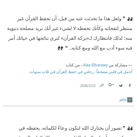
❞ ولعل هذا ما تحدثت عنه من قبل، أن تحفظ القرآن غير
منتظر لنفحاته وكأنك تحفظه لا لشيء غير أنك تريد مصلحة دنيوية
منه؛ لذلك فانتظارك لـ«بركة القرآن» لترى نتائجها في حياتك أمر
فيه سوء أدب مع الله ومع كتابه.. ❝
مشاركة من
Alaa Elbarawy
، من كتاب
أحمل في قلبي مصحفاً : رحلتي في حفظ القرآن في ثلاث سنوات
23‏/2‏/2026
Link
Twitter
Facebook
أوافق
❞ تصور أن يختارك الله لتكون وعاءً لكلماته، يحفظه في