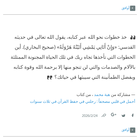
Link
Twitter
Facebook
أوافق
‫ خذ خطوات نحو الله عبر كتابه، يقول الله تعالى في حديثه
القدسي: «وَإِنْ أَتَانِي يَمْشِي أَتَيْتُهُ هَرْوَلَةً» (صحيح البخاري). أين
الخطوات التي تأخذها تجاه ربك في تلك الحياة المجنونة الممتلئة
بالآلام والصدمات والتي لن تنجو منها إلا برحمة الله وقوة كتابه
وبفضل الطمأنينة التي سيبثها في حياتك؟
مشاركة من
هبة محمد
، من كتاب
أحمل في قلبي مصحفاً : رحلتي في حفظ القرآن في ثلاث سنوات
24‏/2‏/2026
Link
Twitter
Facebook
أوافق