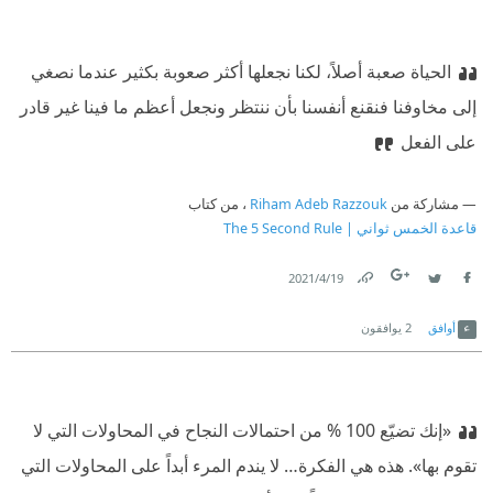
الحياة صعبة أصلاً، لكنا نجعلها أكثر صعوبة بكثير عندما نصغي
إلى مخاوفنا فنقنع أنفسنا بأن ننتظر ونجعل أعظم ما فينا غير قادر
على الفعل
مشاركة من
Riham Adeb Razzouk
، من كتاب
قاعدة الخمس ثواني | The 5 Second Rule
19‏/4‏/2021
Link
Twitter
Facebook
أوافق
2
يوافقون
«إنك تضيّع 100 % من احتمالات النجاح في المحاولات التي لا
تقوم بها». هذه هي الفكرة… لا يندم المرء أبداً على المحاولات التي