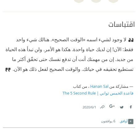
اقتباسات
لا وجود لشيء اسمه «الوقت الصحيح». هنالك شيء واحد
فقط: الآن! إن لديك حياة واحدة. هكذا هو الأمر. ولن تبدأ هذه الحياة
من جديد. إن من مهمتك أنت أن تدفع نفسك حتى تحقّق أكثر ما
تستطيع تحقيقه في حياتك. والوقت الصحيح لفعل ذلك هو الآن.
مشاركة من
Hanan Sal
، من كتاب
قاعدة الخمس ثواني | The 5 Second Rule
1‏/6‏/2020
Link
Twitter
Facebook
أوافق
6
يوافقون