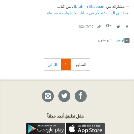
مشاركة من
Ibrahim Shabaani
، من كتاب
تحية إلى الذات : تحكّم في حياتك بعادة واحدة بسيطة
19‏/9‏/2024
Link
Twitter
Facebook
أوافق
1
يوافقون
السابق
1
التالي
حمّل تطبيق أبجد مجاناً