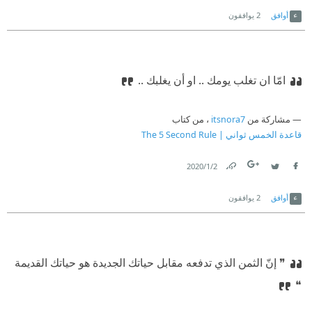
Link
Twitter
Facebook
أوافق
2
يوافقون
امّا ان تغلب يومك .. او أن يغلبك ..
مشاركة من
itsnora7
، من كتاب
قاعدة الخمس ثواني | The 5 Second Rule
2‏/1‏/2020
Link
Twitter
Facebook
أوافق
2
يوافقون
❞ إنّ الثمن الذي تدفعه مقابل حياتك الجديدة هو حياتك القديمة
❝