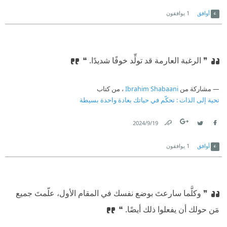
Link
Twitter
Facebook
أوافق
1
يوافقون
❞ الرغبة العارمة قد تولِّد خوفًا شديدًا. ❝
مشاركة من
Ibrahim Shabaani
، من كتاب
تحية إلى الذات : تحكّم في حياتك بعادة واحدة بسيطة
19‏/9‏/2024
Link
Twitter
Facebook
أوافق
1
يوافقون
❞ وكلَّما سارعتَ بوضع نفسك في المقام الأول، علّمتَ جميع
مَن حولك أن يفعلوا ذلك أيضًا. ❝