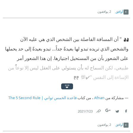
Link
Twitter
Facebook
أوافق
2
يوافقون
" أن المسافة الفاصلة بين الشخص الذي هي عليه الآن
والشخص الذي تريده تبدو لها بعيدةً جداً… تبدو بعيدةً إلى حد يحملها
على الشعور بأن من المستحيل اجتيازها.
إن هذا الشعور أمر
طبيعي، لكن السماح له بأن يستولي على العقل ليس إلا نوعاً من
الإساءة إلى النفس "✔️💯
مشاركة من
Afnan
، من كتاب
قاعدة الخمس ثواني | The 5 Second Rule
23‏/7‏/2021
Link
Twitter
Facebook
أوافق
2
يوافقون