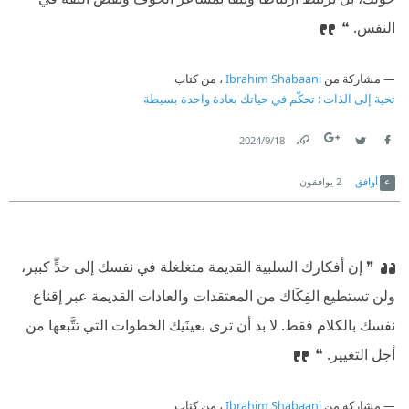
النفس. ❝
مشاركة من
Ibrahim Shabaani
، من كتاب
تحية إلى الذات : تحكّم في حياتك بعادة واحدة بسيطة
18‏/9‏/2024
Link
Twitter
Facebook
أوافق
2
يوافقون
❞ إن أفكارك السلبية القديمة متغلغلة في نفسك إلى حدٍّ كبير،
ولن تستطيع الفِكَاك من المعتقدات والعادات القديمة عبر إقناع
نفسك بالكلام فقط. لا بد أن ترى بعينَيك الخطوات التي تتَّبعها من
أجل التغيير. ❝
مشاركة من
Ibrahim Shabaani
، من كتاب