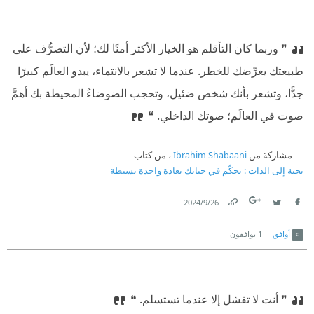
❞ وربما كان التأقلم هو الخيار الأكثر أمنًا لك؛ لأن التصرُّف على
طبيعتك يعرِّضك للخطر. عندما لا تشعر بالانتماء، يبدو العالَم كبيرًا
جدًّا، وتشعر بأنك شخص ضئيل، وتحجب الضوضاءُ المحيطة بك أهمَّ
صوت في العالَم؛ صوتك الداخلي. ❝
مشاركة من
Ibrahim Shabaani
، من كتاب
تحية إلى الذات : تحكّم في حياتك بعادة واحدة بسيطة
26‏/9‏/2024
Link
Twitter
Facebook
أوافق
1
يوافقون
❞ أنت لا تفشل إلا عندما تستسلم. ❝