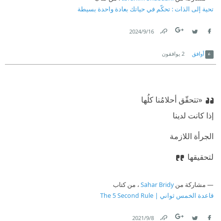
تحية إلى الذات : تحكّم في حياتك بعادة واحدة بسيطة
16‏/9‏/2024
Link
Twitter
Facebook
أوافق
2
يوافقون
‫«تتحقّق أحلامُنا كلُها ‏
‫إذا كانت لدينا ‏
‫الجرأة اللازمة ‏
‫لتحقيقها
مشاركة من
Sahar Bridy
، من كتاب
قاعدة الخمس ثواني | The 5 Second Rule
8‏/9‏/2021