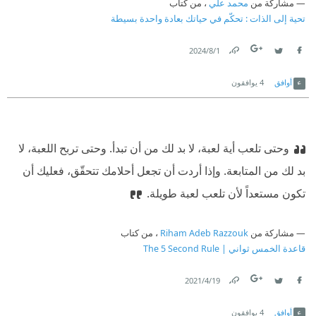
مشاركة من
محمد علي
، من كتاب
تحية إلى الذات : تحكّم في حياتك بعادة واحدة بسيطة
1‏/8‏/2024
Link
Twitter
Facebook
أوافق
4
يوافقون
وحتى تلعب أية لعبة، لا بد لك من أن تبدأ. وحتى تربح اللعبة، لا
بد لك من المتابعة. وإذا أردت أن تجعل أحلامك تتحقّق، فعليك أن
تكون مستعداً لأن تلعب لعبة طويلة.
مشاركة من
Riham Adeb Razzouk
، من كتاب
قاعدة الخمس ثواني | The 5 Second Rule
19‏/4‏/2021
Link
Twitter
Facebook
أوافق
4
يوافقون