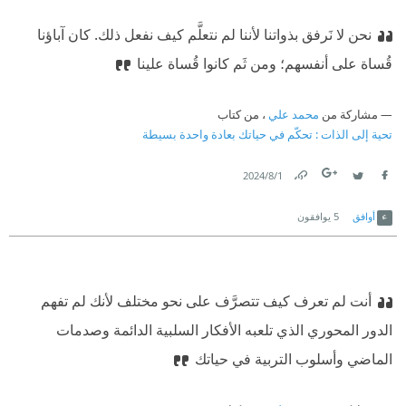
نحن لا نَرفق بذواتنا لأننا لم نتعلَّم كيف نفعل ذلك. كان آباؤنا
قُساة على أنفسهم؛ ومن ثَم كانوا قُساة علينا
مشاركة من
محمد علي
، من كتاب
تحية إلى الذات : تحكّم في حياتك بعادة واحدة بسيطة
1‏/8‏/2024
Link
Twitter
Facebook
أوافق
5
يوافقون
أنت لم تعرف كيف تتصرَّف على نحو مختلف لأنك لم تفهم
الدور المحوري الذي تلعبه الأفكار السلبية الدائمة وصدمات
الماضي وأسلوب التربية في حياتك