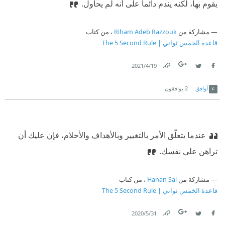
يقوم بها، لكنه يندم دائماً على أنه لم يحاول.
مشاركة من
Riham Adeb Razzouk
، من كتاب
قاعدة الخمس ثواني | The 5 Second Rule
19‏/4‏/2021
Link
Twitter
Facebook
أوافق
2
يوافقون
عندما يتعلّق الأمر بالتغيير وبالأهداف والأحلام، فإن عليك أن
تراهن على نفسك.
مشاركة من
Hanan Sal
، من كتاب
قاعدة الخمس ثواني | The 5 Second Rule
31‏/5‏/2020