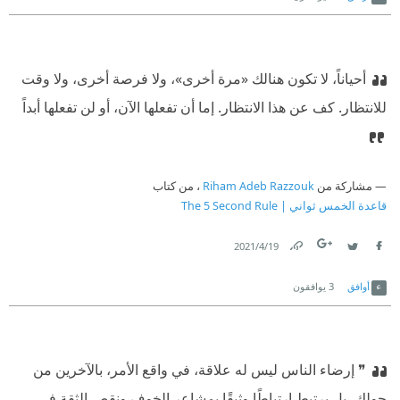
أحياناً، لا تكون هنالك «مرة أخرى»، ولا فرصة أخرى، ولا وقت
للانتظار. كف عن هذا الانتظار. إما أن تفعلها الآن، أو لن تفعلها أبداً
مشاركة من
Riham Adeb Razzouk
، من كتاب
قاعدة الخمس ثواني | The 5 Second Rule
19‏/4‏/2021
Link
Twitter
Facebook
أوافق
3
يوافقون
❞ إرضاء الناس ليس له علاقة، في واقع الأمر، بالآخرين من
حولك، بل يرتبط ارتباطًا وثيقًا بمشاعر الخوف ونقص الثقة في