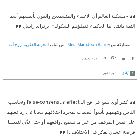
«مشكلة العالم أن الأغبياء والمتشددين واثقون بأنفسهم أشد
الثقة دائمًا، أما الحكماء فتملؤهم الشكوك».
‫ برتراند راسل
مشاركة من
Mina Mamdouh Ramzy
، من كتاب
التجربة الفكرية لروح أمه
6‏/10‏/2025
Link
Twitter
Facebook
أوافق
1
يوافقون
كتير أوي بنقع في فخ الـ false-consensus effect ونحاسب
الناس ونتهمهم بأسوأ الصفات لمجرد اختلافهم معانا في رد فعلهم
على نفس الموقف من غير ما نسمع دوافعهم أو حتى ندِّي لنفسنا
فرصة عشان نفكر في الاختلاف دا