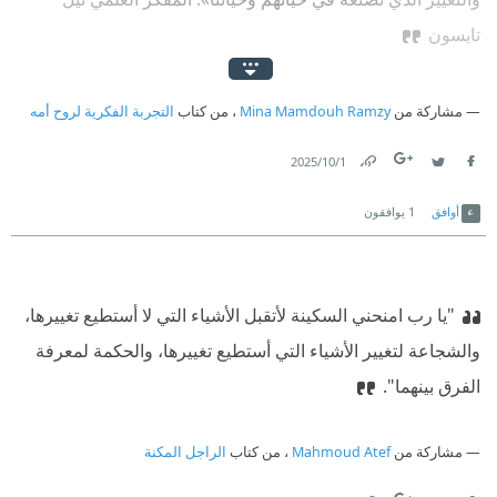
تايسون
مشاركة من
Mina Mamdouh Ramzy
، من كتاب
التجربة الفكرية لروح أمه
1‏/10‏/2025
Link
Twitter
Facebook
أوافق
1
يوافقون
"يا رب امنحني السكينة لأتقبل الأشياء التي لا أستطيع تغييرها،
والشجاعة لتغيير الأشياء التي أستطيع تغييرها، والحكمة لمعرفة
الفرق بينهما".‏
مشاركة من
Mahmoud Atef
، من كتاب
الراجل المكنة