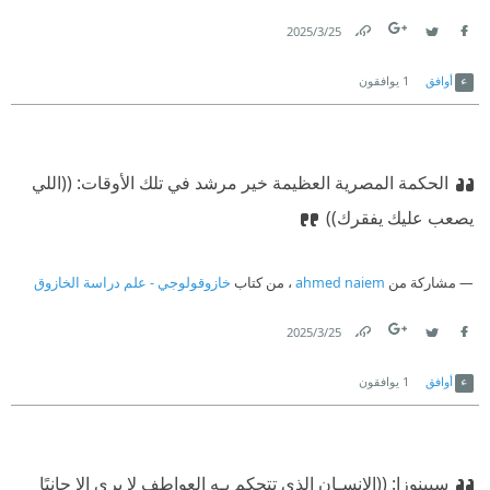
25‏/3‏/2025
Link
Twitter
Facebook
أوافق
1
يوافقون
الحكمة المصرية العظيمة خير مرشد في تلك الأوقات:
‫ ((اللي
يصعب عليك يفقرك))
مشاركة من
ahmed naiem
، من كتاب
خازوقولوجي - علم دراسة الخازوق
25‏/3‏/2025
Link
Twitter
Facebook
أوافق
1
يوافقون
سبينوزا:
‫ ((الإنسـان الذي تتحكم بـه العواطف لا يرى إلا جانبًا