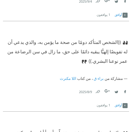
4‏/9‏/2025
Link
Twitter
Facebook
أوافق
1
يوافقون
((الشخص المتأكد دومًا من صحة ما يؤمن به، والذي يدعي أن
له تفويضًا إلهيًّا يبقيه دائمًا على حق، ما زال في سن الرضاعة من
عمر نوعنا البشري.))
مشاركة من
براء ق
، من كتاب
اللا مكترث
9‏/8‏/2025
Link
Twitter
Facebook
أوافق
1
يوافقون