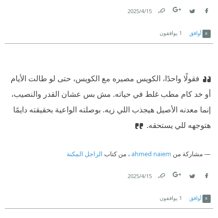
15‏/4‏/2025
Link
Twitter
Facebook
أوافق
1
يوافقون
‏فقولًا واحدًا، الكويس مصيره مع الكويس، حتى لو طالت الأيام
أو خد كام مطب غلط في حياته. مش بس عشان القدر والنصيب،
إنما معدنه الأصيل هيجذب اللي زيه. بوصلته الواعية بحقيقته دايمًا
هتوجهه للي يستحقه.‏
مشاركة من
ahmed naiem
، من كتاب
الراجل المكنة
15‏/4‏/2025
Link
Twitter
Facebook
أوافق
1
يوافقون