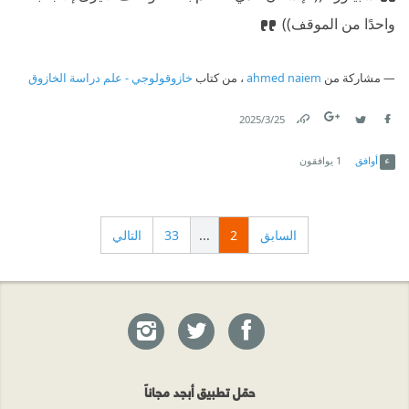
واحدًا من الموقف))
مشاركة من
ahmed naiem
، من كتاب
خازوقولوجي - علم دراسة الخازوق
25‏/3‏/2025
Link
Twitter
Facebook
أوافق
1
يوافقون
السابق
2
...
33
التالي
حمّل تطبيق أبجد مجاناً