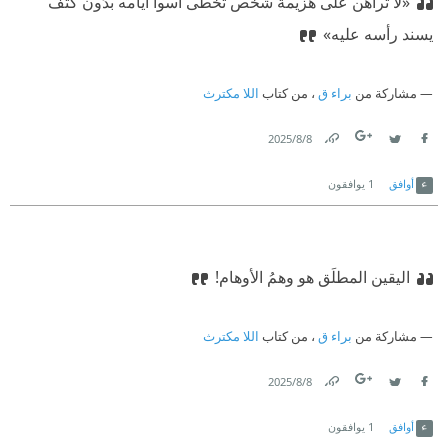
«لا تراهن على هزيمة شخص تخطّى أسوأ أيامه بدُون كتف
يسند رأسه عليه»
مشاركة من
براء ق
، من كتاب
اللا مكترث
8‏/8‏/2025
Link
Twitter
Facebook
أوافق
1
يوافقون
اليقين المطلَق هو وهمُ الأوهام!
مشاركة من
براء ق
، من كتاب
اللا مكترث
8‏/8‏/2025
Link
Twitter
Facebook
أوافق
1
يوافقون