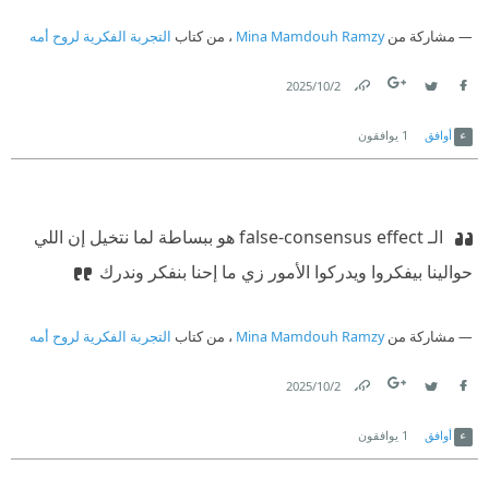
مشاركة من
Mina Mamdouh Ramzy
، من كتاب
التجربة الفكرية لروح أمه
2‏/10‏/2025
Link
Twitter
Facebook
أوافق
1
يوافقون
‫ الـ false-consensus effect هو ببساطة لما نتخيل إن اللي
حوالينا بيفكروا ويدركوا الأمور زي ما إحنا بنفكر وندرك
مشاركة من
Mina Mamdouh Ramzy
، من كتاب
التجربة الفكرية لروح أمه
2‏/10‏/2025
Link
Twitter
Facebook
أوافق
1
يوافقون