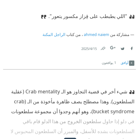
"اللي يطبطب على قِزاز مكسور يتعور".‏
مشاركة من
ahmed naiem
، من كتاب
الراجل المكنة
15‏/4‏/2025
Link
Twitter
Facebook
أوافق
1
يوافقون
شيء أخر في قضية التجاوز هو الـ Crab mentality (عقلية
السلطعون). وهذا مصطلح يصف ظاهرة مأخوذة من الـ (crab
bucket syndrome)، وهو أنهم وجدوا أن مجموعة سلطعونات
في دلو إذا حاول سلطعون الخروج من هذا الدلو قام باقي
السلطعونات بشده للأسفل، والمبرر أن السلطعون المحبوس لا