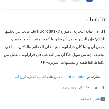
اقتباسات
‫ في نهاية التجربة، دكتورة Lera Boroditsky قالت في تحليلها
للنتائج: «إن البشر يحبون أن يظهروا كموضوعيين أو منطقيين،
يحبون أن يبدوا كأن قراراتهم مبنية على الحقائق والدلائل، إنما في
الحقيقة، إنه من سهل جدًّا أن يتم التلاعب في قراراتهم بالقليل من
الألفاظ العاطفية والتشبيهات المؤثرة»
مشاركة من
Ahmed Ramadan
، من كتاب
التجربة الفكرية لروح أمه
20‏/12‏/2025
Link
Twitter
Facebook
أوافق
1
يوافقون