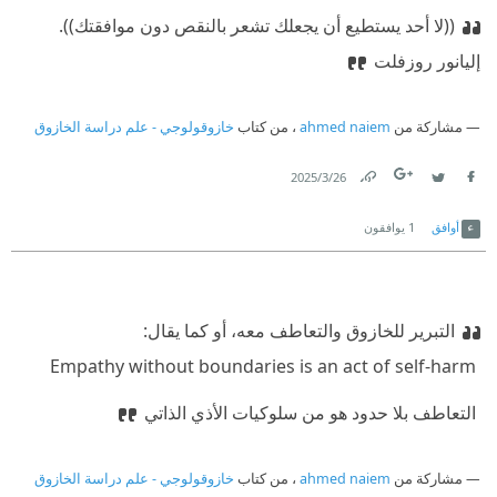
((لا أحد يستطيع أن يجعلك تشعر بالنقص دون موافقتك)).
إليانور روزفلت
مشاركة من
ahmed naiem
، من كتاب
خازوقولوجي - علم دراسة الخازوق
26‏/3‏/2025
Link
Twitter
Facebook
أوافق
1
يوافقون
التبرير للخازوق والتعاطف معه، أو كما يقال:
‫ Empathy without boundaries is an act of self-harm
‫ التعاطف بلا حدود هو من سلوكيات الأذي الذاتي
مشاركة من
ahmed naiem
، من كتاب
خازوقولوجي - علم دراسة الخازوق