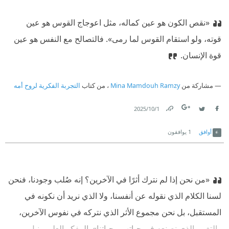
«نقص الكون هو عين كماله، مثل اعوجاج القوس هو عين
قوته، ولو استقام القوس لما رمى». فالتصالح مع النفس هو عين
قوة الإنسان.
مشاركة من
Mina Mamdouh Ramzy
، من كتاب
التجربة الفكرية لروح أمه
1‏/10‏/2025
Link
Twitter
Facebook
أوافق
1
يوافقون
«من نحن إذا لم نترك أثرًا في الآخرين؟ إنه صُلب وجودنا، فنحن
لسنا الكلام الذي نقوله عن أنفسنا، ولا الذي نريد أن نكونه في
المستقبل، بل نحن مجموع الأثر الذي نتركه في نفوس الآخرين،
والتغيير الذي نصنعه في حياتهم وحياتنا».
‫ المفكر العلمي نيل