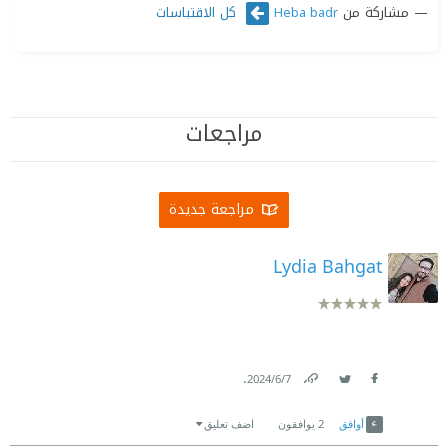
مشاركة من
كل الاقتباسات
Heba badr
مراجعات
مراجعة جديدة
Lydia Bahgat
.
7‏/6‏/2024
Link
Twitter
Facebook
أوافق
2
يوافقون
اضف تعليق