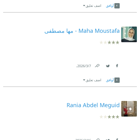
أوافق
اضف تعليق
Maha Moustafa - مها مصطفى
.
7‏/3‏/2026
Link
Twitter
Facebook
أوافق
اضف تعليق
Rania Abdel Meguid
.