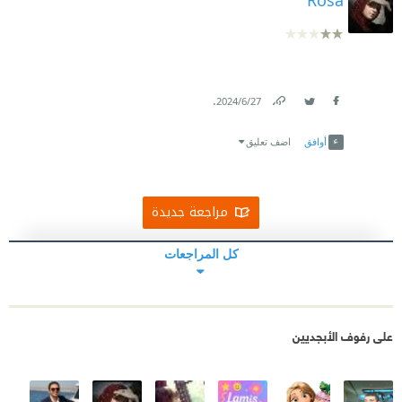
.
27‏/6‏/2024
Link
Twitter
Facebook
أوافق
اضف تعليق
مراجعة جديدة
كل المراجعات
على رفوف الأبجديين