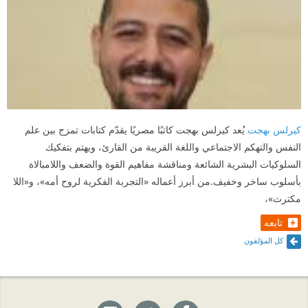
كيرلس بهجت
يُعد كيرلس بهجت كاتبًا مصريًا يقدّم كتابات تمزج بين علم
النفس والتهكم الاجتماعي واللغة القريبة من القارئ، ويهتم بتفكيك
السلوكيات البشرية الشائعة ومناقشة مفاهيم القوة والضعف واللامبالاة
بأسلوب ساخر وخفيف.من أبرز أعماله «التجربة الفكرية لروح أمه»، و«اللا
مكترث»،
تابعه
كل المؤلفون