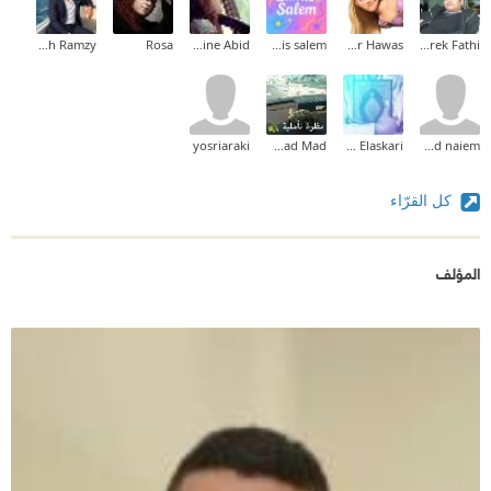
Mina Mamdouh Ramzy
Rosa
Nesrine Abid
lamis salem
Hadeer Hawas
Tarek Fathi
yosriaraki
Fatmad Mad
Ahmed Elaskari
ahmed naiem
كل القرّاء
المؤلف