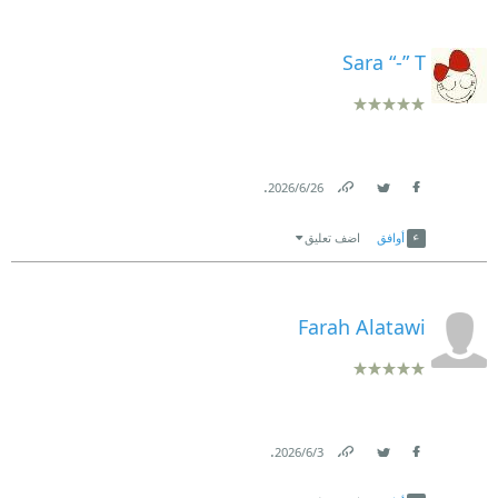
Sara “-” T
.
26‏/6‏/2026
Link
Twitter
Facebook
أوافق
اضف تعليق
Farah Alatawi
.
3‏/6‏/2026
Link
Twitter
Facebook