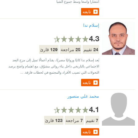
انتشارا واسعا وسط جموع الشبا
تابعه
إسلام ندا
4.3
129
25
24
تقييم
مراجعة
قارئ
يُعد إسلام ندا كاتبًا وروائيًا مصريًا، يقدّم أعمالًا تميل إلى مزج البعد
الاجتماعي بالتاريخي داخل بناء روائي مشوّق، مع اهتمام واضح برصد
التحولات التي تصيب الأفراد والمجتمع في لحظات فارقة. ...
تابعه
محمد علي منصور
4.1
123
7
7
تقييم
مراجعة
قارئ
تابعه