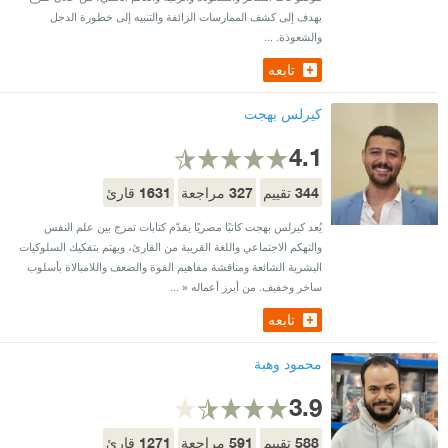
يهدف إلى كشف الممارسات الزائفة والتنبيه إلى خطورة الدجل
والشعوذة. ...
تابعه
كيرلس بهجت
4.1
1631
327
344
تقييم
مراجعة
قارئ
يُعد كيرلس بهجت كاتبًا مصريًا يقدّم كتابات تمزج بين علم النفس
والتهكم الاجتماعي واللغة القريبة من القارئ، ويهتم بتفكيك السلوكيات
البشرية الشائعة ومناقشة مفاهيم القوة والضعف واللامبالاة بأسلوب
ساخر وخفيف. من أبرز أعماله « ...
تابعه
محمود وهبة
3.9
1271
591
588
تقييم
مراجعة
قارئ