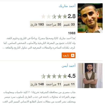
أحمد متاريك
2.8
193
35
33
تقييم
مراجعة
قارئ
1988
يُعدّ أحمد متاريك كاتبًا وصحفيًا مصريًا، وباحثًا في التاريخ وعلوم اللغة،
وله كتابات تجمع بين المعرفة التاريخية والأسلوب الصحفي السلس، كما
عُرف بكتاباته الساخرة والمقالات المعرفية التي تتناول التاريخ والثقافة ...
تابعه
أحمد أيمن
4.5
146
11
11
تقييم
مراجعة
قارئ
شاب مصري من محافظة الشرقية تخرج٢٠١٥ كلية حاسبات ومعلومات
مهتم بالقراءة له محاولات ناجحة في جذب القارئ بأسلوب سرد ميسر
ومختلف نشر العديد من.مقالات تحمل الطابع الانساني المميز التي لاقت