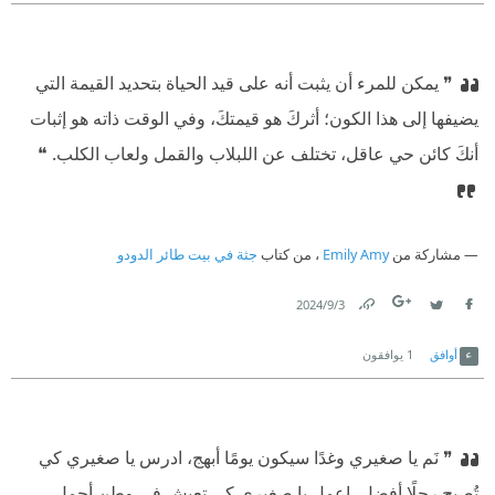
❞ ⁠‫يمكن للمرء أن يثبت أنه على قيد الحياة بتحديد القيمة التي
يضيفها إلى هذا الكون؛ أثركَ هو قيمتكَ، وفي الوقت ذاته هو إثبات
أنكَ كائن حي عاقل، تختلف عن اللبلاب والقمل ولعاب الكلب. ❝
مشاركة من
Emily Amy
، من كتاب
جثة في بيت طائر الدودو
3‏/9‏/2024
Link
Twitter
Facebook
أوافق
1
يوافقون
❞ نَم يا صغيري وغدًا سيكون يومًا أبهج، ادرس يا صغيري كي
تُصبح رجلًا أفضل، اعمل يا صغيري كي تعيش في وطنٍ أجمل،