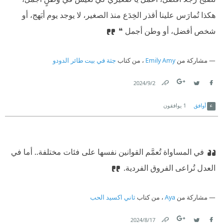
هكذا تُمارَس علينا أقذر الخِدَع منذ الصغير، لا يوجد يوم أبَهج، أو
شخص أفضل، أو وطن أجمل ❝
مشاركة من
Emily Amy
، من كتاب
جثة في بيت طائر الدودو
2‏/9‏/2024
Link
Twitter
Facebook
أوافق
1
يوافقون
في المساواة تُعمَّم القوانين نفسها على فئات مختلفة.. أما في
العدل تُراعى الفروق الفردية.
مشاركة من
Aya
، من كتاب
ثاني اكسيد الحب
17‏/8‏/2024