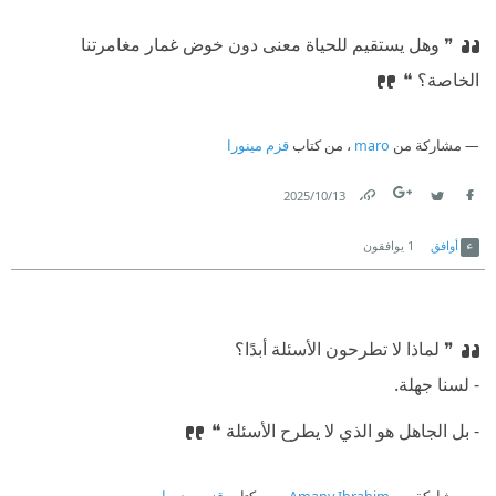
❞ وهل يستقيم للحياة معنى دون خوض غمار مغامرتنا
الخاصة؟ ❝
مشاركة من
maro
، من كتاب
قزم مينورا
13‏/10‏/2025
Link
Twitter
Facebook
أوافق
1
يوافقون
❞ لماذا لا تطرحون الأسئلة أبدًا؟
⁠‫- لسنا جهلة.
⁠‫- بل الجاهل هو الذي لا يطرح الأسئلة ❝