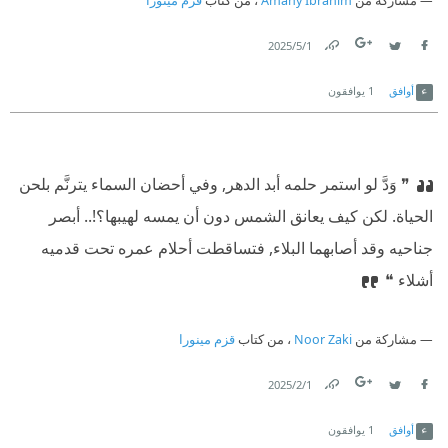
مشاركة من
Amany Ibrahim
، من كتاب
قزم مينورا
1‏/5‏/2025
Link
Twitter
Facebook
أوافق
1
يوافقون
❞ وَدَّ لو استمر حلمه أبد الدهر, وفي أحضان السماء يترنَّم بلحن
الحياة. لكن كيف يعانق الشمس دون أن يمسه لهيبها؟!.. أبصر
جناحيه وقد أصابهما البلاء, فتساقطت أحلام عمره تحت قدميه
أشلاء ❝
مشاركة من
Noor Zaki
، من كتاب
قزم مينورا
1‏/2‏/2025
Link
Twitter
Facebook
أوافق
1
يوافقون