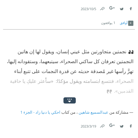
5‏/10‏/2023
Link
Twitter
Facebook
أوافق
1
يوافقون
نجمتين متجاورتين مثل عيني إنسان، ويقول لها إن هاتين
النجمتين تعرفان كل ساكني الصحراء، سيتبعهما، وستقودانه إليها،
تهزَّ رأسها غير مُصدقة حديثه عن قدرة النجمات على تتبع أبناء
الصحراء، فتتسع ابتسامته ويقول مؤكدًا:
‫ «سأعثر عليكِ يا حافية
القدمين».
مشاركة من
عبدالسميع شاهين
، من كتاب
احكي يا دنيا زاد - الجزء 1
19‏/3‏/2023
Link
Twitter
Facebook