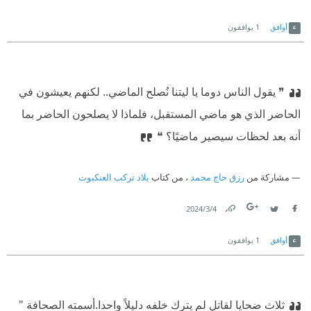
Link
Twitter
Facebook
أوافق
1
يوافقون
❞ يقول الناس دوما يا ليتنا نُصلح الماضي.. لكنهم يعيشون في
الحاضر الذي هو ماضي المستقبل، فلماذا لا يصلحون الحاضر بما
أنه بعد لحظات سيصير ماضيًا؟ ❝
مشاركة من
رزق حاج محمد
، من كتاب
بلاد تركب العنكبوت
4‏/3‏/2024
Link
Twitter
Facebook
أوافق
1
يوافقون
ثلاث ضحايا لقاتل لم يترك خلفه دليلاً واحدا.
أسمته الصحافة "