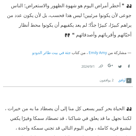
❞ أخطر أمراض اليوم هو شهوة الظهور والاستعراض؛ الناس
جوعى لأن يكونوا مرئيين! ليس هذا فحسب، بل لأن يكون عدد من
يراهم كبيرًا، كبيرًا جدًّا؛ لم يعد يكفيهم أن يكونوا محط أنظار
أحبّائهم وأقربائهم وأصدقائهم ❝
مشاركة من
Emily Amy
، من كتاب
جثة في بيت طائر الدودو
1‏/9‏/2024
Link
Twitter
Facebook
أوافق
2
يوافقون
الحياة بحر كبير يسعى كل منا إلى أن يصطاد ما به من خيرات ،
لكننا نجهل ما قد يعلق في شباكنا ، قد تصطاد سمكا وفيرًا يكفي
ليشبع قرية كاملة ، وفي اليوم التالي قد تجني سمكة واحدة ،