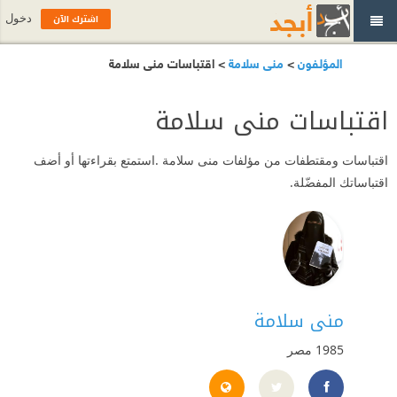
اشترك الآن
دخول
المؤلفون
>
منى سلامة
> اقتباسات منى سلامة
اقتباسات منى سلامة
اقتباسات ومقتطفات من مؤلفات منى سلامة .استمتع بقراءتها أو أضف
اقتباساتك المفضّلة.
منى سلامة
1985
مصر
ww.instagram.com/vet.monasalama/
https://www.facebook.com/rewayat.bannota.asmara