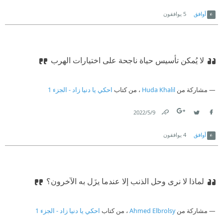
Link
Twitter
Facebook
أوافق
5
يوافقون
لا يُمكن تأسيس حياة ناجحة على اختيارات الهرب
مشاركة من
Huda Khalil
، من كتاب
احكي يا دنيا زاد - الجزء 1
9‏/5‏/2022
Link
Twitter
Facebook
أوافق
4
يوافقون
‫لماذا لا نرى وحل الذنب ‏
‫إلا عندما يزَل به الآخرون؟
مشاركة من
Ahmed Elbrolsy
، من كتاب
احكي يا دنيا زاد - الجزء 1