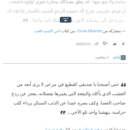
سامة ولا نفع منها ، قد يعلق بشباكك محارة تحوي لؤلؤة ناضجة ،
أو قوقع حلزوني يخرج لك جسده الرخو الشبيه باللسان إغاظة لك
، ثم يدخل إلى مسكنه الآمن بينما لا تملك أنت واحدًا .
مشاركة من
Esraa Elharere
، من كتاب
ثاني اكسيد الحب
10‏/7‏/2019
Link
Twitter
Facebook
أوافق
2
يوافقون
حتى أصبحنا يا صديقي كقطيع في مرعى لا يرى أبعد من
العشب الذي يأكله والبقعة التي يغمرها بفضلاته، يعجز عن ردع
صاحب العصا، وكف بصره عمدا عن الذئب المتنكر برداء كلب
حراسة، ينهشنا واحد تلو الآخر....
مشاركة من
سعيد عبدالبديع
، من كتاب
قزم مينورا