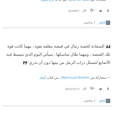
7‏/8‏/2018
Link
Twitter
Facebook
أوافق
2
يوافقون
السعادة كحفنة رمال في قبضة مغلقة بقوة ، مهما كانت قوة
تلك القبضة ، ومهما طال تماسكها ، سيأتي اليوم الذي تنبسط فيه
الأصابع لتتسلل ذرات الرمل من بينها دون أن تدري
مشاركة من
Mahmoud Ibrahim
، من كتاب
كيغار
13‏/10‏/2016
Link
Twitter
Facebook
أوافق
2
يوافقون