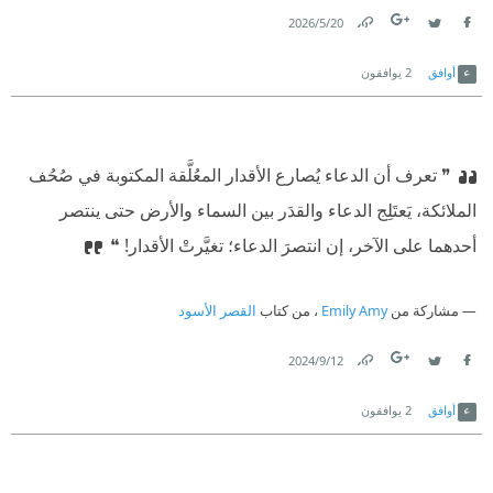
20‏/5‏/2026
Link
Twitter
Facebook
أوافق
2
يوافقون
❞ تعرف أن الدعاء يُصارع الأقدار المعُلَّقة المكتوبة في صُحُف
الملائكة، يَعتَلِج الدعاء والقدَر بين السماء والأرض حتى ينتصر
أحدهما على الآخر، إن انتصرَ الدعاء؛ تغيَّرتْ الأقدار! ❝
مشاركة من
Emily Amy
، من كتاب
القصر الأسود
12‏/9‏/2024
Link
Twitter
Facebook
أوافق
2
يوافقون