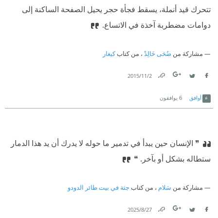
تتحرك قيد أنملة، يسقط فجأة حجر يحيل الصفحة الساكنة إلى
دوامات مضطربة آخذة في الاتساع.
مشاركة من
ضُحَى خَالِدْ
، من كتاب
كيغار
2‏/11‏/2015
Link
Twitter
Facebook
أوافق
6
يوافقون
❞ الإنسان حين يبدأ في تدمير ما حوله لا يدرك أن يد هذا الدمار
ستطاله بشكل أو بآخر. ❝
مشاركة من
سَلام
، من كتاب
جثة في بيت طائر الدودو
27‏/8‏/2025