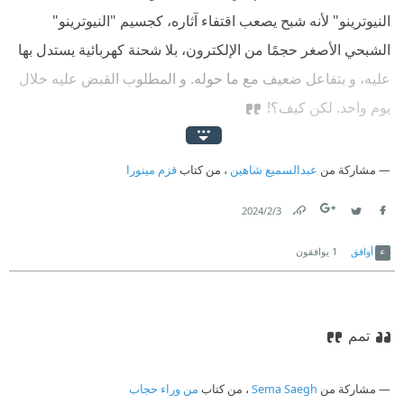
النيوترينو" لأنه شبح يصعب اقتفاء آثاره، كجسيم "النيوترينو"
الشبحي الأصغر حجمًا من الإلكترون، بلا شحنة كهربائية يستدل بها
عليه، و بتفاعل ضعيف مع ما حوله. و المطلوب القبض عليه خلال
يوم واحد. لكن كيف؟!
مشاركة من
عبدالسميع شاهين
، من كتاب
قزم مينورا
3‏/2‏/2024
Link
Twitter
Facebook
أوافق
1
يوافقون
تمم
مشاركة من
Sema Saegh
، من كتاب
من وراء حجاب