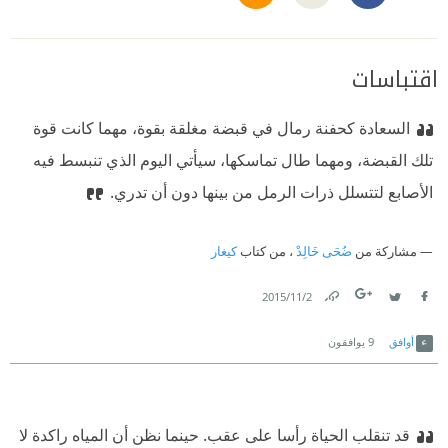
اقتباسات
السعادة كحفنة رمال في قبضة مغلقة بقوة، مهما كانت قوة
تلك القبضة، ومهما طال تماسكها، سيأتي اليوم الذي تنبسط فيه
الأصابع لتتسلل ذرات الرمل من بينها دون أن تدري.
مشاركة من
ضُحَى خَالِدْ
، من كتاب
كيغار
2‏/11‏/2015
Link
Twitter
Facebook
أوافق
9
يوافقون
قد تنقلب الحياة رأسا على عقب. حينما نظن أن المياه راكدة لا