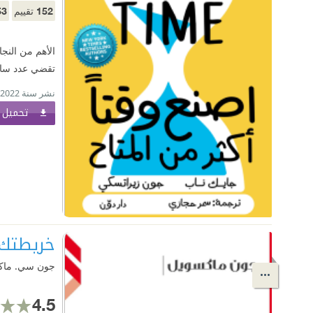
53
152
تقييم
الأهم من النجا
تقضي عدد ساعا
نشر سنة 2022
تحميل ا
خريطتك 
جون سي. ماك
4.5