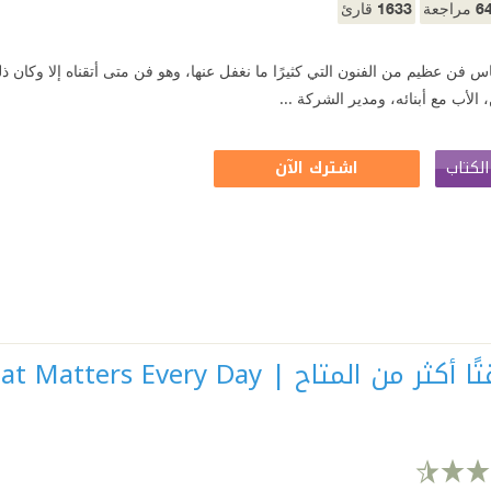
1633
6
مراجعة
قارئ
اس فن عظيم من الفنون التي كثيرًا ما نغفل عنها، وهو فن متى أتقناه إلا وكان ذل
، الأب مع أبنائه، ومدير الشركة ...
لكتاب
اشترك الآن
متاح | Make Time: How to Focus on What Matters Every Day