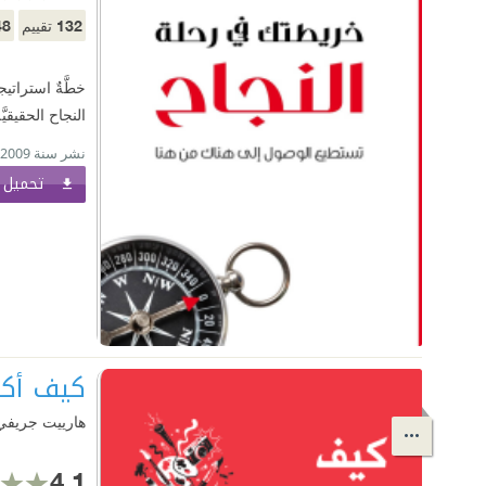
48
132
تقييم
خطَّةٌ استراتي
النجاح الحقيقيّ
نشر سنة 2009
تحميل ا
كيف أكو
هارييت جريفي
4.1