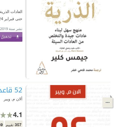
العادات الذرية
حتى فبراير 2024، بيع منه ما يقارب 20 مليون نسخة، و...
نشر سنة 2019
تحميل ا
52 قاعدة عمليَّة للنَّجاح في عملك دونَ أن تخسرَ نفسَك | Rules of Thumb
ألان م. ويبر
4.1
89
357
تقييم