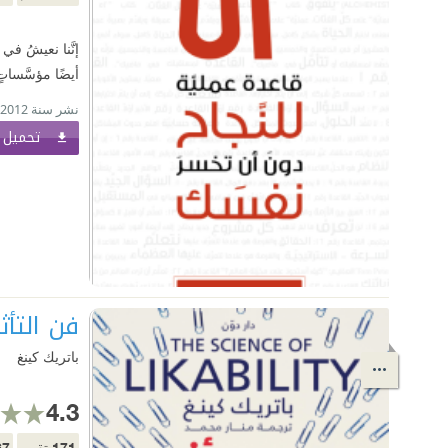
إنَّنا نعيشُ في 
أيضًا مؤسَّساتٍ
نشر سنة 2012
تحميل ا
فن التأث
باتريك كينغ
4.3
67
171
تقييم