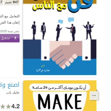
47
647
تقييم
التعامل مع الن
إتقان هذا الفن
نشر سنة 2020
تحميل ا
اصنع وقتًا أكثر من ال
جايك ناب
4.2