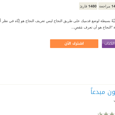
1480
1
مراجعة
قارئ
جيَّةٌ بسيطة لوضع قدميك على طريق النجاح ليس تعريف النجاح هو إيَّاه في نظر أيِّ 
َة ‘‘النجاح هو أن تعرف مَقصِ...
لكتاب
اشترك الآن
ن مبدعاً