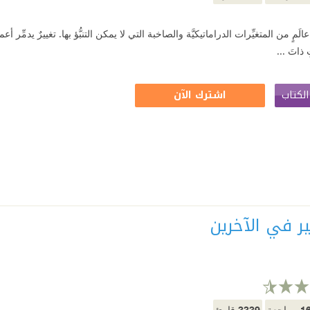
عالَمٍ من المتغيِّرات الدراماتيكيَّة والصاخبة التي لا يمكن التنبُّؤ بها. تغييرٌ يدمِّر أع
 ذاتَ ...
لكتاب
اشترك الآن
ير في الآخرين
3339
1
مراجعة
قارئ