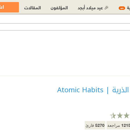
اش
ية
🎉 عيد ميلاد أبجد
المؤلفون
المقالات
جديد
 | Atomic Habits
5270
121
مراجعة
قارئ