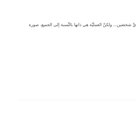
شخصَين... ولكنَّ العمليَّة هي ذاتها بالنِّسبة إلى الجميع. صورة