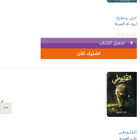
جبن وبطيخ
أريج دكه الشرفا
تحميل الكتاب
اشترك الآن
القايوطي
مازن العمري