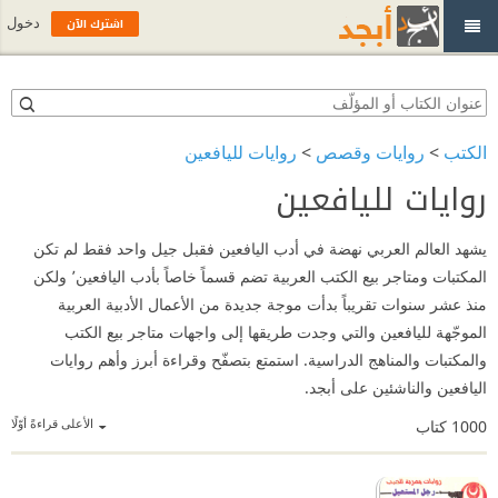
اشترك الآن
دخول
الكتب
>
روايات وقصص
>
روايات لليافعين
روايات لليافعين
يشهد العالم العربي نهضة في أدب اليافعين فقبل جيل واحد فقط لم تكن
المكتبات ومتاجر بيع الكتب العربية تضم قسماً خاصاً بأدب اليافعين٬ ولكن
منذ عشر سنوات تقريباً بدأت موجة جديدة من الأعمال الأدبية العربية
الموجّهة لليافعين والتي وجدت طريقها إلى واجهات متاجر بيع الكتب
والمكتبات والمناهج الدراسية. استمتع بتصفّح وقراءة أبرز وأهم روايات
اليافعين والناشئين على أبجد.
الأعلى قراءةً أوّلًا
1000
كتاب