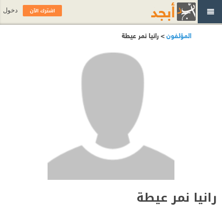
اشترك الآن
دخول
المؤلفون
> رانيا نمر عيطة
رانيا نمر عيطة