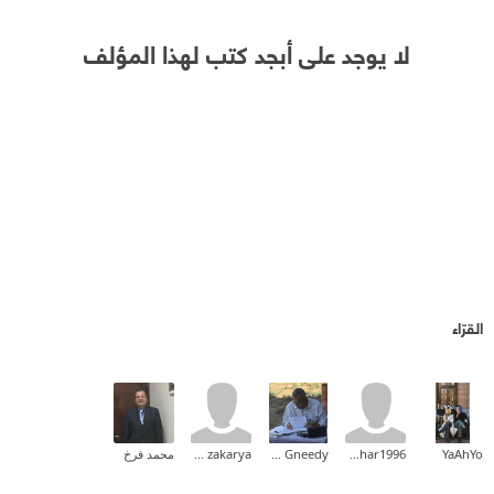
لا يوجد على أبجد كتب لهذا المؤلف
القرّاء
YaAhYo
ilyassazghar1996
Huner Gneedy
Asmaa zakarya
محمد فرخ