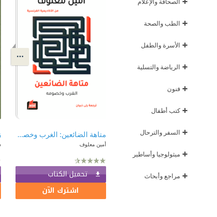
+
الصحافة والإعلام
+
الطب والصحة
+
الأسرة والطفل
+
الرياضة والتسلية
+
فنون
+
كتب أطفال
+
السفر والترحال
متاهة الضائعين: الغرب وخصومه
ز
أمين معلوف
س
+
ميثولوجيا وأساطير
تحميل الكتاب
+
مراجع وأبحاث
اشترك الآن