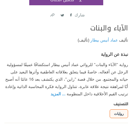
اشتر
شارك
Link
Twitter
Facebook
الآباء والبنات
تأليف
عماد أنيس بيطار
(تأليف)
نبذة عن الرواية
رواية "الآباء والبنات" للروائي عماد أنيس بيطار استكشافًا عميقًا لمسؤولية
الرجل عن أفعاله، خاصةً فيما يتعلق بعلاقاته العاطفية وأثرها البعيد على
حياته والمجتمع. من خلال قصة "راين"، الذي يكتشف بعد 16 عامًا أنه أصبح
أبًا لمراهقة نتيجة علاقة عابرة، تتناول الرواية فكرة المحاسبة الذاتية وإعادة
ترتيب القيم الأخلاقية داخل المنظومة
... المزيد
التصنيف
روايات