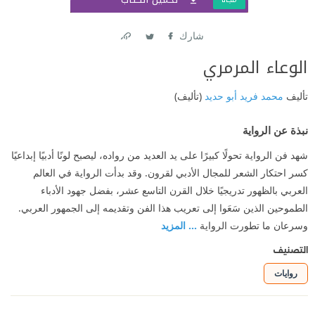
شارك
Link
Twitter
Facebook
الوعاء المرمري
تأليف
محمد فريد أبو حديد
(تأليف)
نبذة عن الرواية
شهد فن الرواية تحولًا كبيرًا على يد العديد من رواده، ليصبح لونًا أدبيًا إبداعيًا
كسر احتكار الشعر للمجال الأدبي لقرون. وقد بدأت الرواية في العالم
العربي بالظهور تدريجيًا خلال القرن التاسع عشر، بفضل جهود الأدباء
الطموحين الذين سَعَوا إلى تعريب هذا الفن وتقديمه إلى الجمهور العربي.
وسرعان ما تطورت الرواية
... المزيد
التصنيف
روايات