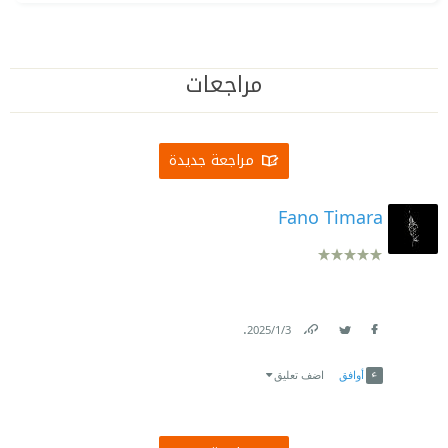
مراجعات
مراجعة جديدة
Fano Timara
.
3‏/1‏/2025
Link
Twitter
Facebook
أوافق
اضف تعليق