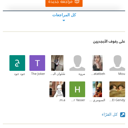
مراجعة جديدة
كل المراجعات
على رفوف الأبجديين
Mou
Rhmah khatatbeh
مروة
سُلوان البري
The Joker
جود جود
Maram El Gendy
السومري البصراوي
Hour Yasser
m.a.
كل القرّاء