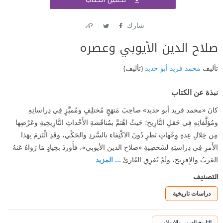
اشتر
شارك
Link
Twitter
Facebook
صلاح الدين الأيوبي وعصره
تأليف
محمد فريد أبو حديد
(تأليف)
نبذة عن الكتاب
كانَ «محمد فريد أبو حديد» صاحِبَ مَنهَجٍ مُختلِفٍ ومُميَّزٍ فِي دِراساتِهِ
ومُؤلَّفاتِهِ فِي حَقلِ التَّارِيخ؛ حَيثُ اهْتمَّ بمُناقَشةِ الأَحْداثِ التَّارِيخِيةِ وعَرْضِها
مِن خِلالِ عِدةِ وِجْهاتِ نَظرٍ دُونَ الاكْتِفاءِ بالسَّردِ والحَكْي، وقَدِ الْتَزمَ بِهَذا
الأَمرِ فِي دِراستِهِ لشَخصِيةِ «صلاح الدين الأيوبي»، فأَوردَ بحِيادٍ مَا رَواهُ عَنهُ
العَربُ والإِفرِنج، ولَمْ يُغرِقِ القَارئَ
... المزيد
التصنيف
دراسات تاريخية
التاريخ العربي والإسلامي