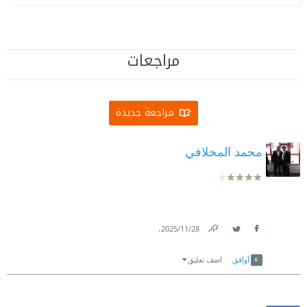
مراجعات
مراجعة جديدة
محمد المخلافي
.
28‏/11‏/2025
Link
Twitter
Facebook
أوافق
اضف تعليق