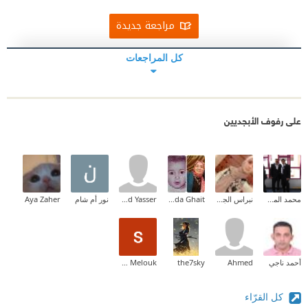
مراجعة جديدة
كل المراجعات
على رفوف الأبجديين
محمد المخلافي
نبراس الجيلاني
Ghada Ghait
Mohamed Yasser
نور أم شام
Aya Zaher
أحمد ناجي
Ahmed
the7sky
shrouk Melouk
كل القرّاء