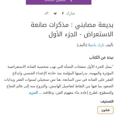
اشتر
شارك
Link
Twitter
Facebook
بديعة مصابني : مذكرات صانعة
الاستعراض - الجزء الأول
تأليف
نازك باسيلا
(تأليف)
نبذة عن الكتاب
"يمثل الجزء الأول صفحات النشأة التي تهب شخصية الفنانة الاستعراضية
المؤثرة والمهمة، بدراميتها المؤلمة منذ حادثة الإعتداء الجنسي واندلاع
الفقر على الفنانة في سن السابعة، هنا نص تسجيلي لسنوات الفقر وبدايات
الصعود بما فيها من التقاط لتفاصيل الهامش، والنزوح منه إلى عالم النجاح
والسطوع، لطرح إعادة بناء مفهوم الفن، وعلاقته
... المزيد
التصنيف
فنانون