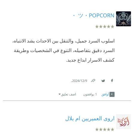
والجمال، فضولي وصلني للنهاية وحقيقي الكاتب لم
الجريمة ذات الطابع النفسي الذي اشعر اني احن اليها كلما
يخذلني وقدم لي وجبة دسمة للقراءة، ولكن كل ما لم يرق
ツ・POPCORN ・
اعود لقراءتها مرة اخرى..
لي هو أن النهاية أحدهم لم ترضني نهايته وهناك ظلم
كنت اقول ان الرعب النفسي هو واوتي التي ارى من
لإحدى الشخصيات.
خلالها كل شيء تقريبًا وهذا ما ظهر جليًا عندما غصت
اسلوب السرد جميل، والتنقل بين الاحداث يشد الانتباه،
التقييم للرواية : (٥/٤)
تمامًا مع احداث تلك الرواية ، فكل مرة تثبت لي الطريقة
السرد دقيق بتفاصيله، التنوع في الشخصيات وطريقة
اتمنى مراجعتي تنال إعجابكم ❤️❤️
النفسية في الكتابة انها ذات مؤثرر قوى تجعل الشخص
كشف الاسرار ابداع جديد.
كما لو كان مدمنًا على احداثها، بشكل اخر يدخل لهذا
العالم ويعيش اجواءه..
.
9‏/12‏/2024
Link
Twitter
Facebook
في البداية تذكرت رواية المارگيز دي ساد، عندما وقع علي
أوافق
1
يوافقون
اضف تعليق
امر الاحتفال الذي يقام ويكون له رئيس ..شعرت بالتشابه
مع روايته "مائة وعشرون يومًا في سدوم"..حيث كلن
اروى العميريين ام بلال
الابطبال ينظمون شيء مشابه ، ولو دققنا كثيرًا سنرى ان
الابكال يغلب على طباعهم الفساد ، كما تمامًا هم اطبال