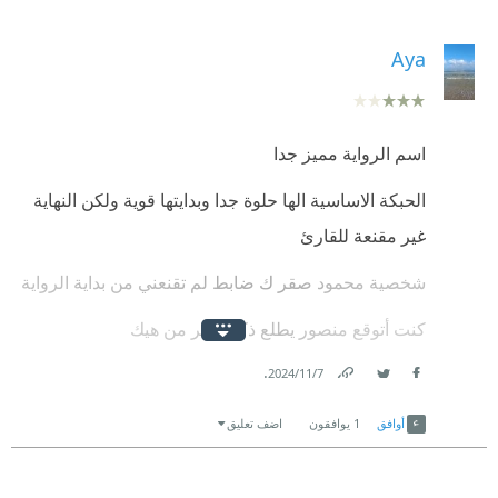
المبدع محمد حياة
Aya
اسم الرواية مميز جدا
الحبكة الاساسية الها حلوة جدا وبدايتها قوية ولكن النهاية
غير مقنعة للقارئ
شخصية محمود صقر ك ضابط لم تقنعني من بداية الرواية
كنت أتوقع منصور يطلع ذكي اكثر من هيك
.
الرواية جدا مشوقة وجذب كبير للقارئ
7‏/11‏/2024
Link
Twitter
Facebook
تستاهل ⭐⭐⭐
أوافق
1
يوافقون
اضف تعليق
بالتوفيق