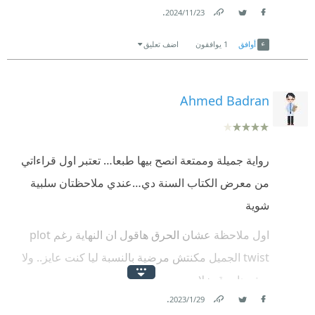
.
23‏/11‏/2024
Link
Twitter
Facebook
أوافق
1
يوافقون
اضف تعليق
Ahmed Badran
رواية جميلة وممتعة انصح بيها طبعا… تعتبر اول قراءاتي
من معرض الكتاب السنة دي…عندي ملاحظتان سلبية
شوية
اول ملاحظة عشان الحرق هاقول ان النهاية رغم plot
twist الجميل مكنتش مرضية بالنسبة ليا كنت عايز.. ولا
مش هاحرق خلاص
.
29‏/1‏/2023
تاني ملاحظة خطأ طبي بما اني طبيب …اتذكر ف الرواية