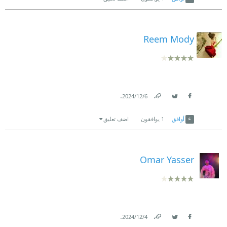
Reem Mody
.
6‏/12‏/2024
Link
Twitter
Facebook
أوافق
1
يوافقون
اضف تعليق
Omar Yasser
.
4‏/12‏/2024