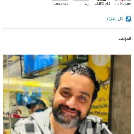
Aya Hosam
MOHAMED ALI
ريم
menna.eissa
كل القرّاء
المؤلف