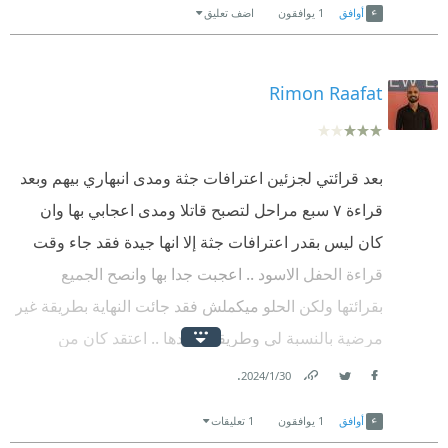
نعم يدخل الرجل إلى المنزل لتبدأ معه أحداث كبيرة
أوافق
1
يوافقون
اضف تعليق
يحركها أحدهم بخفة و مهارة تعطل عقول كل من في
المنزل.
Rimon Raafat
لم تكن النهاية عادية أو متوقعة...
رواية ممتعة و تحرك خلايا العقل لفك شيفرات الأسرار
بعد قرائتي لجزئين اعترافات جثة ومدى انبهاري بيهم وبعد
والشيء المشترك بين هؤلاء الأطباء.
قراءة ٧ سبع مراحل لتصبح قاتلا ومدى اعجابي بها وان
أنصح بقرائتها.
كان ليس بقدر اعترافات جثة إلا انها جيدة فقد جاء وقت
قراءة الحفل الاسود .. اعجبت جدا بها وانصح الجميع
بقرائتها ولكن الحلو ميكملش فقد جائت النهاية بطريقة غير
مرضية بالنسبة لي وطريقة سردها .. اعتقد كان من
الممكن كتابة النهاية بطريقة افضل ولكن في المجمل
.
30‏/1‏/2024
Facebook
Twitter
Link
رواية ممتعة .. واستبشر خير ان شاء الله في رواية
أوافق
1
يوافقون
1 تعليقات
طقوس الظلام انها تكون مثل اخواتها رواية ممتعة كعادة