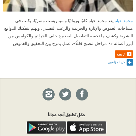
محمد حياه
يعد محمد حياه كاتبًا وروائيًا وسيناريست مصريًا، يكتب في
مساحات الغموض والإثارة والجريمة والرعب النفسي، ويهتم بتفكيك الدوافع
البشرية وكشف ما تخفيه التفاصيل الصغيرة خلف الجرائم والكوابيس.من
أبرز أعماله «7 مراحل لتصبح قاتلًا»، عمل يمزج بين التحقيق والغموض
تابعه
كل المؤلفون
حمّل تطبيق أبجد مجاناً