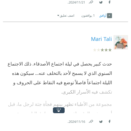
.
21‏/11‏/2024
Link
Twitter
Facebook
أوافق
1
يوافقون
اضف تعليق
Mari Tali
حدث كبير يحصل في ليلة اجتماع الأصدقاء. ذلك الاجتماع
السنوي الذي لا يسمح لأحد بالتخلف عنه... سيكون هذه
الليلة اجتماعاً فاصلاً توضع فيه النقاط على الحروف و
تكشف فيه الأسرار الكبرى.
مجموعة من الأطباء تظهر بينهم فجأة جثة لرجل ما، قبل
أن يسعفهم الوقت لفهم ما جرى، يطرق الباب بحدة،
.
16‏/11‏/2024
فيظهر رجل من الشرطة...
Link
Twitter
Facebook