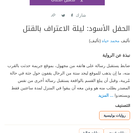
اشتر
شارك
Link
Twitter
Facebook
الحفل الأسود: ليلة الاعتراف بالقتل
تأليف
محمد حياه
(تأليف)
نبذة عن الرواية
ضابط يستقبل رسالة على هاتفه من مجهول، بموقع جريمة حدثت بالقرب
منه، ما إن يذهب للموقع ليجد ستة من الرجال يقفون حول جثة في حالة
مُريبة، وقبل أن يبلغ القسم بالواقعة يستقبل رسالة أخرى من نفس
المصدر يطلب منه هو ومَن معه أن يبقوا في المنزل لمدة ساعتين فقط
ويستعدوا
... المزيد
التصنيف
روايات بوليسية
روايات غموض
روايات خيالية