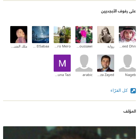
على رفوف الأبجديين
Saeed Dhn
رواية
Fatima Al Moussawi
Marramero Mero
Maaly Sherif ElSabaa
ملك الشنـاوي
Mouna Tazi
arabic
Hamza Zayed
Nageb
كل القرّاء
المؤلف