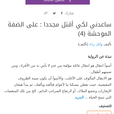
اشتر
شارك
Link
Twitter
Facebook
ساعدني لكي أقتل مجددا : على الضفة
الموحشة (4)
تأليف
وائل رداد
(تأليف)
نبذة عن الرواية
أسوأ انتقال هو انتقال عائلة مؤلفة من عددٍ لا بأس به من الأفراد، ومن
ضمنهم أطفال..
هو الانتقال المألوف على الأغلب، والأسوأ أن يكون سببه الظروف
المعيشية، حيث تقطن مسكنا ما لأعوام فتألفه ويألفك، ثم يبدأ هيجان
الإيجارات وجشع الملاك، أو لارتفاع الضرائب الدائم.. الخ من تلك المنغصات
التي تمنح الحياة
... المزيد
التصنيف