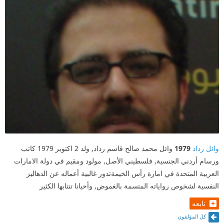
وائل رداد
1979
وائل محمد صالح قاسم رداد, ولد 2 اكتوبر 1979 كاتب
ورسام أردني الجنسية, فلسطيني الأصل, مولود ومقيم في دولة الامارات
العربية المتحدة في امارة رأس الخيمةتدور غالبية أعماله عن الدهاليز
النفسية لشخوص رواياته المتسمة بالغموض, وأحيانا تنتابها الكثير
تابعه
كل المؤلفون