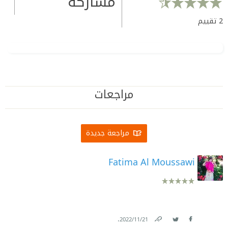
مشاركة
2
تقييم
مراجعات
مراجعة جديدة
Fatima Al Moussawi
.
21‏/11‏/2022