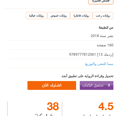
قصص قصيرة
روايات رعب
روايات فانتازيا
روايات غموض
روايات خيالية
عن الطبعة
نشر سنة 2018
160 صفحة
[ردمك 13] 9789777812061
سما للنشر والتوزيع
تحميل وقراءة الرواية على تطبيق أبجد
تحميل الكتاب
اشترك الآن
38
4.5