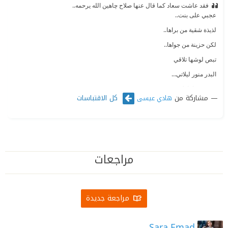
فقد عاشت سعاد كما قال عنها صلاح چاهين الله يرحمه..‏
‫ ‏عجبي على بنت..‏
‫ ‏لذيذة شقية من براها..‏
‫ ‏لكن حزينة من جواها..‏
‫ ‏تبص لوشها تلاقي ‏
‫ ‏البدر منور ليلاتي…‏
‫ ‏وتبص جواها تلاقي‏
مشاركة من
كل الاقتباسات
هادي عيسى
‫ ‏بني أدم بيموت يوماتي..‏
مراجعات
مراجعة جديدة
Sara Emad