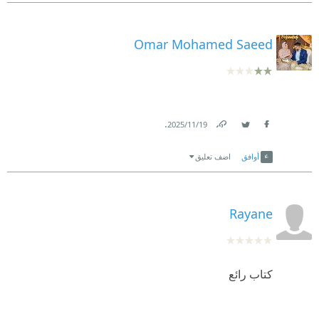
Omar Mohamed Saeed
.
19‏/11‏/2025
Link
Twitter
Facebook
أوافق
اضف تعليق
Rayane
كتاب رائع