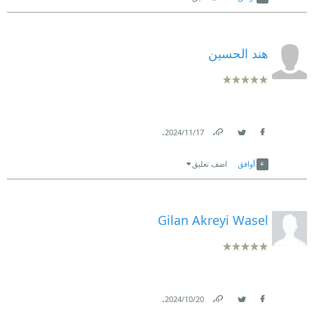
هند الحسين
.
17‏/11‏/2024
Link
Twitter
Facebook
أوافق
اضف تعليق
Gilan Akreyi Wasel
.
20‏/10‏/2024