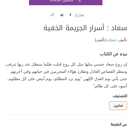
اشتر
شارك
Link
Twitter
Facebook
سعاد : أسرار الجريمة الخفية
تأليف
جنجاه
(تأليف)
نبذة عن الكتاب
إن روح سعاد حسني مثلها مثل كل روح قتلت ظلما ستظل عند ربها تترقب
وتنتظر القصاص العادل وتطارد هؤلاء المجرمين في حياتهم وفي آخرتهم
حتى يأتي يوم العدل الإلهي "يوم ترد المظالم، يوم أبيض على كل مظلوم،
أسود على كل ظالم"
التصنيف
فنانون
عن الطبعة