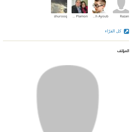
shurooq
Emil Lawandy Plamon
Abdallah Ayoub
Razan
كل القرّاء
المؤلف