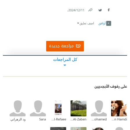
.
11‏/12‏/2024
Link
Twitter
Facebook
أوافق
اضف تعليق
مراجعة جديدة
كل المراجعات
على رفوف الأبجديين
Hanan Hamdi
amr mohamed
Tamara Al-Zaben
Fatma Al-Refaee
Sara
ود الزهراني