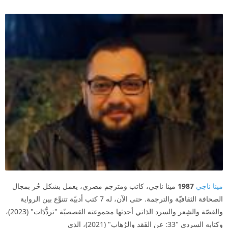
مينا ناجي
1987
مينا ناجي، كاتب ومترجم مصري، يعمل بشكل حُر بمجال
الصحافة الثقافيّة والترجمة. حتى الآن، له 7 كتب أدبيّة تتنوَّع بين الرواية
والقصّة والشِعر والسرد الذاتي أحدثها مجموعته القصصيّة "تردُّدَات" (2023)،
وكتابه السردي "33: عن الفَقد والرُهاب" (2021)، الذي