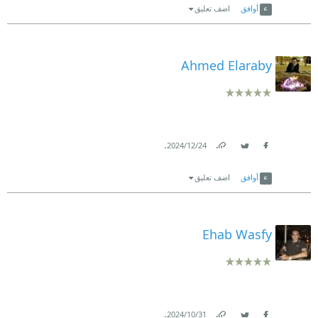
أوافق
اضف تعليق
Ahmed Elaraby
.
24‏/12‏/2024
Link
Twitter
Facebook
أوافق
اضف تعليق
Ehab Wasfy
.
31‏/10‏/2024