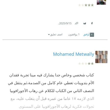
بتقراها وبتشيد بيها؛ شجاعة المغايرة دي ساحرة.
وأولا وأخيرا، شكرا لكل كاتب قرر إنه يشارك العالم
تجربته الذاتية مع الحياة، وإخفاقاته، ومشاكله، ومشاعره،
.
15‏/9‏/2025
وأشيائه الأكثر حميمية، علنا.
Link
Twitter
Facebook
أوافق
1
يوافقون
اضف تعليق
Mohamed Metwally
كتاب شخصي وخاص جدا يشارك فيه مينا تجربة فقدان
الأم بتدوينات تغطي عام كامل من الصدمة،ثم ينتقل في
النصف الثاني من الكتاب للكلام عن رهاب اﻷجورافوبيا
الذي لازمه ١٧ عاما من عمره قبل أن يتغلب عليه، مع
تجولات فكرية لرهاب اﻷجورافوبيا على المستوى