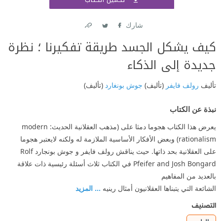
اشتر
شارك
Link
Twitter
Facebook
كيف يشكل الجسد طريقة تفكيرنا ؛ نظرة
جديدة إلى الذكاء
تأليف
رولف فايفر
(تأليف)
جوش بونغارد
(تأليف)
نبذة عن الكتاب
يعرض هذا الكتاب هجوما دمثا على (مذهب العقلانية الحديث: modern
rationalism) وبعض الأفكار الأساسية الملازمة له ولكنه لايعتبر هجوما
على العقلانية بحد ذاتها. حيث يناقش رولف فايفر و جوش بونجارد Rolf
Pfeifer and Josh Bongard في الكتاب ثلاث أسئلة رئيسية ذات علاقة
بالعديد من المفاهيم
الشائعة التي يتبناها العقلانيون أمثال رينيه
... المزيد
التصنيف