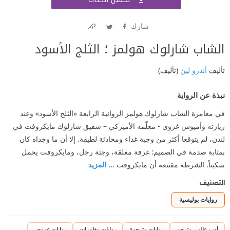
اشتر
شارك
Link
Twitter
Facebook
الشاب شارلوك هولمز ؛ الثلج الأسود
تأليف
أندرو لين
(تأليف)
نبذة عن الرواية
في مغامرة الشاب شارلوك هولمز الروائية الرابعة «الثلج الأسود» وعند
زيارته وأميوس غروي - معلّمه الأميركي – شقيق شارلوك مايكروفت في
لندن، لم يتوقعا أكثر من وجبة غداء ومحادثة لطيفة. إلا أن ما وجداه كان
بمثابة صدمة في الصميم: غرفة مغلقة، وجثة رجل، ومايكروفت يحمل
سكيناً. الشرطة مقتنعة أن مايكروفت
... المزيد
التصنيف
روايات بوليسية
أدب عالمي مترجم
روايات مترجمة
روايات مغامرات
روايات غموض